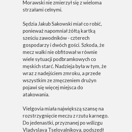
Morawski nie zmierzył się z wieloma
strzałami celnymi.
Sędzia Jakub Sakowski miał co robić,
ponieważ napomniał żółtą kartką
sześciu zawodników - czterech
gospodarzy i dwóch gości. Szkoda, że
mecz walki nie obfitował w równie
wiele sytuacji podbramkowych co
męskich starć. Nadzieja była w tym, że
wraz z nadejściem zmroku, a przede
wszystkim ze zmęczeniem drużyn
pojawi się więcej miejsca do
atakowania.
Vielgovia miała największą szansę na
rozstrzygnięcie meczu z rzutu karnego.
Do jedenastki, przyznanej po wślizgu
Vladyslava Tselovalnikova, podszedł