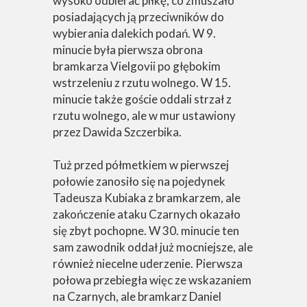
wysoko odbierać piłkę, co zmuszało
posiadających ją przeciwników do
wybierania dalekich podań. W 9.
minucie była pierwsza obrona
bramkarza Vielgovii po głębokim
wstrzeleniu z rzutu wolnego. W 15.
minucie także goście oddali strzał z
rzutu wolnego, ale w mur ustawiony
przez Dawida Szczerbika.
Tuż przed półmetkiem w pierwszej
połowie zanosiło się na pojedynek
Tadeusza Kubiaka z bramkarzem, ale
zakończenie ataku Czarnych okazało
się zbyt pochopne. W 30. minucie ten
sam zawodnik oddał już mocniejsze, ale
również niecelne uderzenie. Pierwsza
połowa przebiegła więc ze wskazaniem
na Czarnych, ale bramkarz Daniel