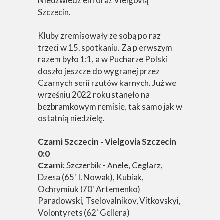
Niedźwiedziem oraz Vielgovią
Szczecin.
Kluby zremisowały ze sobą po raz
trzeci w 15. spotkaniu. Za pierwszym
razem było 1:1, a w Pucharze Polski
doszło jeszcze do wygranej przez
Czarnych serii rzutów karnych. Już we
wrześniu 2022 roku stanęło na
bezbramkowym remisie, tak samo jak w
ostatnią niedzielę.
Czarni Szczecin - Vielgovia Szczecin
0:0
Czarni:
Szczerbik - Anele, Ceglarz,
Dzesa (65' I. Nowak), Kubiak,
Ochrymiuk (70' Artemenko)
Paradowski, Tselovalnikov, Vitkovskyi,
Volontyrets (62' Gellera)