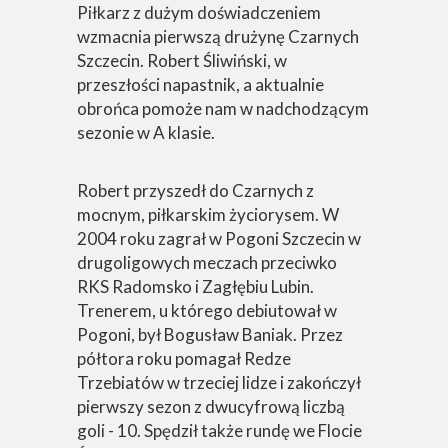
Piłkarz z dużym doświadczeniem
wzmacnia pierwszą drużynę Czarnych
Szczecin. Robert Śliwiński, w
przeszłości napastnik, a aktualnie
obrońca pomoże nam w nadchodzącym
sezonie w A klasie.
Robert przyszedł do Czarnych z
mocnym, piłkarskim życiorysem. W
2004 roku zagrał w Pogoni Szczecin w
drugoligowych meczach przeciwko
RKS Radomsko i Zagłębiu Lubin.
Trenerem, u którego debiutował w
Pogoni, był Bogusław Baniak. Przez
półtora roku pomagał Redze
Trzebiatów w trzeciej lidze i zakończył
pierwszy sezon z dwucyfrową liczbą
goli - 10. Spędził także rundę we Flocie