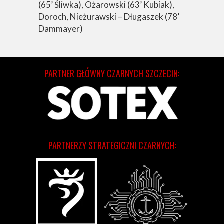
(65’ Śliwka), Ożarowski (63’ Kubiak),
Doroch, Nieżurawski – Długaszek (78’
Dammayer)
PARTNER GŁÓWNY CZARNYCH SZCZECIN:
PARTNERZY STRATEGICZNI CZARNYCH: