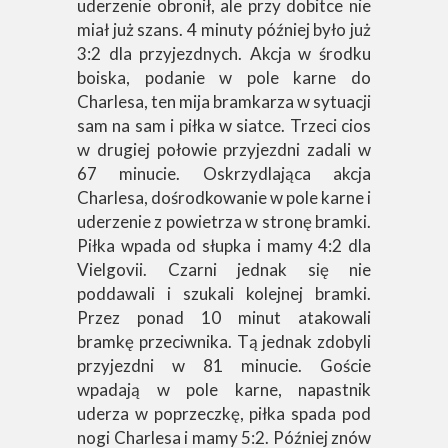
uderzenie obronił, ale przy dobitce nie
miał już szans. 4 minuty później było już
3:2 dla przyjezdnych. Akcja w środku
boiska, podanie w pole karne do
Charlesa, ten mija bramkarza w sytuacji
sam na sam i piłka w siatce. Trzeci cios
w drugiej połowie przyjezdni zadali w
67 minucie. Oskrzydlająca akcja
Charlesa, dośrodkowanie w pole karne i
uderzenie z powietrza w stronę bramki.
Piłka wpada od słupka i mamy 4:2 dla
Vielgovii. Czarni jednak się nie
poddawali i szukali kolejnej bramki.
Przez ponad 10 minut atakowali
bramkę przeciwnika. Tą jednak zdobyli
przyjezdni w 81 minucie. Goście
wpadają w pole karne, napastnik
uderza w poprzeczkę, piłka spada pod
nogi Charlesa i mamy 5:2. Później znów