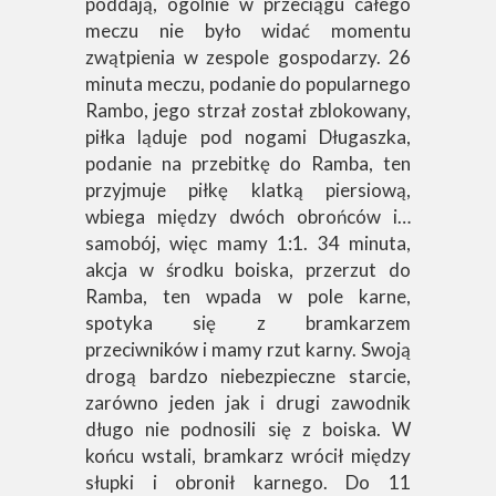
poddają, ogólnie w przeciągu całego
meczu nie było widać momentu
zwątpienia w zespole gospodarzy. 26
minuta meczu, podanie do popularnego
Rambo, jego strzał został zblokowany,
piłka ląduje pod nogami Długaszka,
podanie na przebitkę do Ramba, ten
przyjmuje piłkę klatką piersiową,
wbiega między dwóch obrońców i…
samobój, więc mamy 1:1. 34 minuta,
akcja w środku boiska, przerzut do
Ramba, ten wpada w pole karne,
spotyka się z bramkarzem
przeciwników i mamy rzut karny. Swoją
drogą bardzo niebezpieczne starcie,
zarówno jeden jak i drugi zawodnik
długo nie podnosili się z boiska. W
końcu wstali, bramkarz wrócił między
słupki i obronił karnego. Do 11