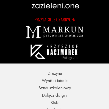
PRZYJACIELE CZARNYCH:
Drużyna
Wyniki i tabele
Sztab szkoleniowy
Dołącz do gry
Klub