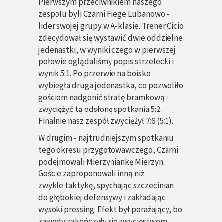
Pierwszym przeciwnikiem naszego
zespołu byli Czarni Fiege Lubanowo -
lider swojej grupy w A-klasie. Trener Cicio
zdecydował się wystawić dwie oddzielne
jedenastki, w wyniki czego w pierwszej
połowie oglądaliśmy popis strzelecki i
wynik 5:1. Po przerwie na boisko
wybiegła druga jedenastka, co pozwoliło
gościom nadgonić stratę bramkową i
zwyciężyć tą odsłonę spotkania 5:2.
Finalnie nasz zespół zwyciężył 7:6 (5:1).
W drugim - najtrudniejszym spotkaniu
tego okresu przygotowawczego, Czarni
podejmowali Mierzyniankę Mierzyn.
Goście zaproponowali inną niż
zwykle taktykę, spychając szczecinian
do głębokiej defensywy i zakładając
wysoki pressing. Efekt był porażający, bo
zawody zakończyły się zwycięstwem