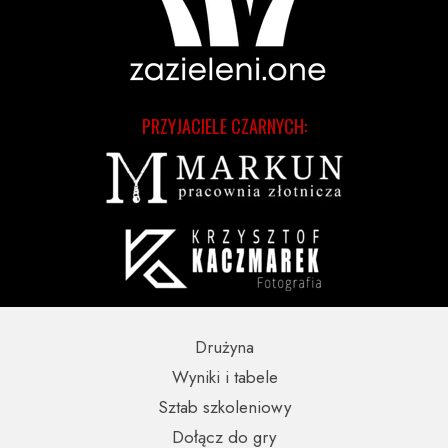
PRZYJACIELE CZARNYCH:
Drużyna
Wyniki i tabele
Sztab szkoleniowy
Dołącz do gry