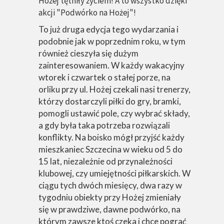
Hożej tętniły życiem! A to wszystko dzięki
akcji "Podwórko na Hożej"!
To już druga edycja tego wydarzania i
podobnie jak w poprzednim roku, w tym
również cieszyła się dużym
zainteresowaniem. W każdy wakacyjny
wtorek i czwartek o stałej porze, na
orliku przy ul. Hożej czekali nasi trenerzy,
którzy dostarczyli
piłki do gry, bramki,
pomogli ustawić pole, czy wybrać składy,
a gdy była taka potrzeba rozwiązali
konflikty.
Na boisko mógł przyjść każdy
mieszkaniec Szczecina w wieku od 5 do
15 lat, niezależnie od przynależności
klubowej, czy umiejętności piłkarskich. W
ciągu tych dwóch miesięcy, dwa razy w
tygodniu obiekty przy Hożej zmieniały
się w prawdziwe, dawne podwórko, na
którym zawsze ktoś czeka i chce pograć