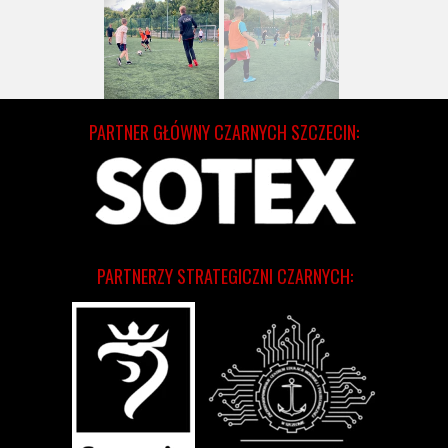
PARTNER GŁÓWNY CZARNYCH SZCZECIN:
PARTNERZY STRATEGICZNI CZARNYCH: