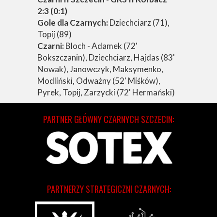
2:3 (0:1)
Gole dla Czarnych:
Dziechciarz (71),
Topij (89)
Czarni:
Bloch - Adamek (72'
Bokszczanin), Dziechciarz, Hajdas (83'
Nowak), Janowczyk, Maksymenko,
Modliński, Odważny (52' Miśków),
Pyrek, Topij, Zarzycki (72' Hermański)
PARTNER GŁÓWNY CZARNYCH SZCZECIN:
PARTNERZY STRATEGICZNI CZARNYCH: