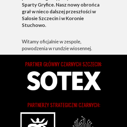
Sparty Gryfice. Nasz nowy obrońca
grał w nieco dalszej przeszłości w
Salosie Szczecin i w Koronie
Stuchowo.
Witamy oficjalnie w zespole,
powodzenia w rundzie wiosennej.
PARTNER GŁÓWNY CZARNYCH SZCZECIN:
PARTNERZY STRATEGICZNI CZARNYCH: