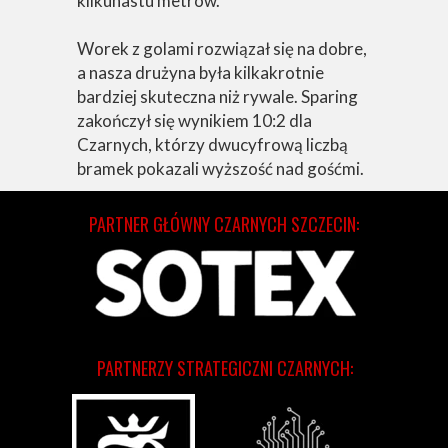
kilkunastu metrów.
Worek z golami rozwiązał się na dobre,
a nasza drużyna była kilkakrotnie
bardziej skuteczna niż rywale. Sparing
zakończył się wynikiem 10:2 dla
Czarnych, którzy dwucyfrową liczbą
bramek pokazali wyższość nad gośćmi.
PARTNER GŁÓWNY CZARNYCH SZCZECIN:
PARTNERZY STRATEGICZNI CZARNYCH: