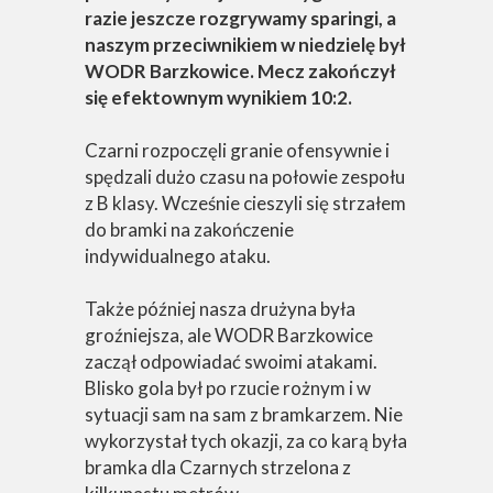
razie jeszcze rozgrywamy sparingi, a
naszym przeciwnikiem w niedzielę był
WODR Barzkowice. Mecz zakończył
się efektownym wynikiem 10:2.
Czarni rozpoczęli granie ofensywnie i
spędzali dużo czasu na połowie zespołu
z B klasy. Wcześnie cieszyli się strzałem
do bramki na zakończenie
indywidualnego ataku.
Także później nasza drużyna była
groźniejsza, ale WODR Barzkowice
zaczął odpowiadać swoimi atakami.
Blisko gola był po rzucie rożnym i w
sytuacji sam na sam z bramkarzem. Nie
wykorzystał tych okazji, za co karą była
bramka dla Czarnych strzelona z