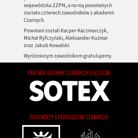
wojewódzka ZZPN, a na nią powołanych
zostało czterech zawodników z akademii
Czarnych.
Powołani zostali Kacper Kaczmarczyk,
Michał Ryfczyński, Aleksander Kuźniar
oraz Jakub Kowalski.
Wyróżnionym zawodnikom gratulujemy.
PARTNER GŁÓWNY CZARNYCH SZCZECIN:
PARTNERZY STRATEGICZNI CZARNYCH: