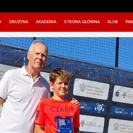
Y
DRUŻYNA
AKADEMIA
STRONA GŁÓWNA
KLUB
PA
SZTAB TRENERSKI
KATEGORIE WIEKOWE
O NAS
DOŁĄCZ DO GRY
NABÓR DZIECI
NASZE DZI
SZTAB TRENERSKI
OPINIE RODZICÓW O OBOZACH