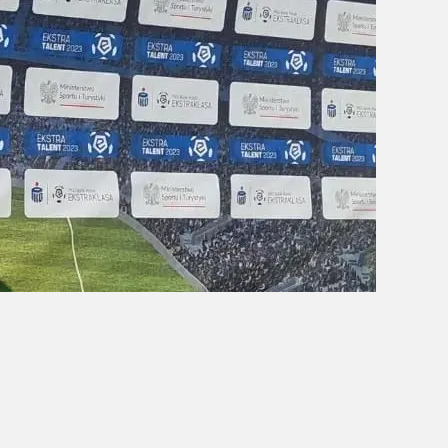
OBÓZ W KALISZU 2020
FOTORELACJE
VIDEO
OFERTA LATO 2020
ARCHIWUM OBOZÓW
WYNIKI