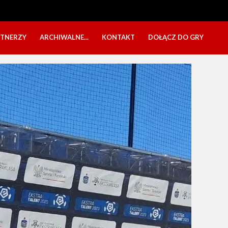
RTNERZY
ARCHIWALNE...
KONTAKT
DOŁĄCZ DO GRY
OBÓZ USTKA 2025
NABÓR DZIECI
EŁA
PÓŁKOLONIE 2025
NABÓR SENIORÓW
SBO 2023
CZARNI W MEDIACH
KADRA 2006
FESTYN CHARYTATYWNY
CZAS NA DZIEWCZYNY
OBÓZ W ZATONIU 2020