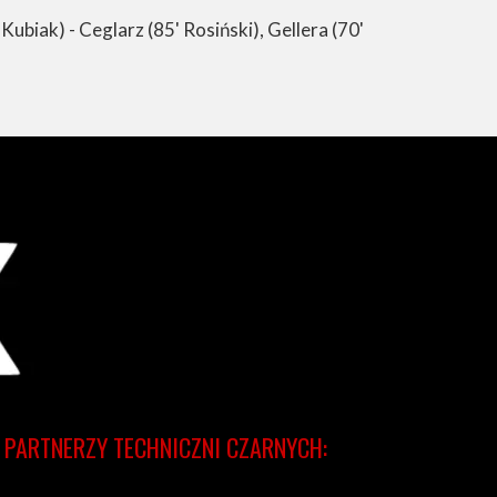
Kubiak) - Ceglarz (85' Rosiński), Gellera (70'
PARTNERZY TECHNICZNI CZARNYCH: