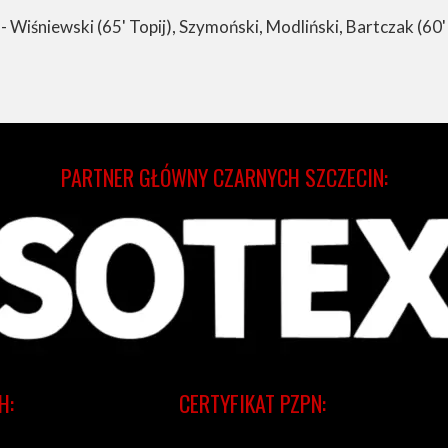
- Wiśniewski (65' Topij), Szymoński, Modliński, Bartczak (60' 
PARTNER GŁÓWNY CZARNYCH SZCZECIN:
H:
CERTYFIKAT PZPN: