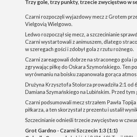
Trzy gole, trzy punkty, trzecie zwycięstwo w s
Czarni rozpoczęli wyjazdowy mecz z Grotem prze
Vielgovią Wielgowo.
Ledwo rozpoczął się mecz, a szczecinianie spra
Czarni wystartowali z animuszem, dlatego strac
w szeregach gości i zdobył gola z rzutu rożnego.
Czarni zareagowali dobrze na straconego gola i 
zgrywając piłkę do Oskara Szymońskiego. Ten pod
wyrównaniu na boisku zapanowała gorąca atmosfe
Drużyna Krzysztofa Stolorza prowadziła 2:1 od 68
Damiana Szymańskiego na Lubińskim. Przed tym gole
Czarni podsumowali mecz strzałem Pawła Topija n
piłkarza, a ten skorzystał z prezentu i ustalił wyni
Szczecinianie odnieśli trzecie zwycięstwo w czwa
Grot Gardno - Czarni Szczecin 1:3 (1:1)