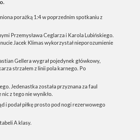
o.
niona porażką 1:4 w poprzednim spotkaniu z
nymi Przemysława Ceglarza i Karola Lubińskiego.
inucie Jacek Klimas wykorzystał nieporozumienie
bastian Gellera wygrał pojedynek główkowy,
za strzałem z linii pola karnego. Po
nego. Jedenastka została przyznana za faul
nic z tego nie wynikło.
ąd i podał piłkę prosto pod nogi rezerwowego
abeli A klasy.