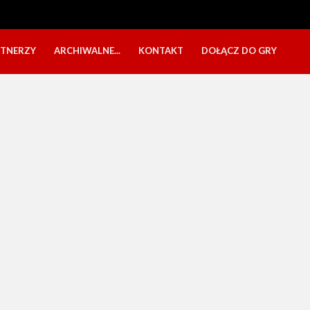
RTNERZY
ARCHIWALNE...
KONTAKT
DOŁĄCZ DO GRY
OBÓZ USTKA 2025
NABÓR DZIECI
EŁA
PÓŁKOLONIE 2025
NABÓR SENIORÓW
SBO 2023
CZARNI W MEDIACH
KADRA 2006
FESTYN CHARYTATYWNY
CZAS NA DZIEWCZYNY
OBÓZ W ZATONIU 2020