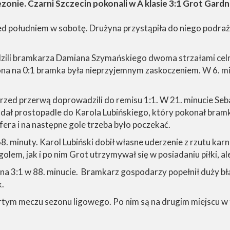
ezonie. Czarni Szczecin pokonali w A klasie 3:1 Grot Gardn
d południem w sobotę. Drużyna przystąpiła do niego podraż
wdzili bramkarza Damiana Szymańskiego dwoma strzałami cel
ona na 0:1 bramka była nieprzyjemnym zaskoczeniem. W 6. m
przed przerwą doprowadzili do remisu 1:1. W 21. minucie Se
ał prostopadle do Karola Lubińskiego, który pokonał bramkar
ra i na następne gole trzeba było poczekać.
. minuty. Karol Lubiński dobił własne uderzenie z rzutu kar
m, jak i po nim Grot utrzymywał się w posiadaniu piłki, ale 
a 3:1 w 88. minucie. Bramkarz gospodarzy popełnił duży bł
k.
rtym meczu sezonu ligowego. Po nim są na drugim miejscu w t