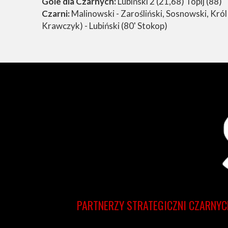
Gole dla Czarnych:
Lubiński 2 (21,68) Topij (88)
Czarni:
Malinowski - Zarośliński, Sosnowski, Król 
Krawczyk) - Lubiński (80' Stokop)
PARTNERZY STRATEGICZNI CZARNYC