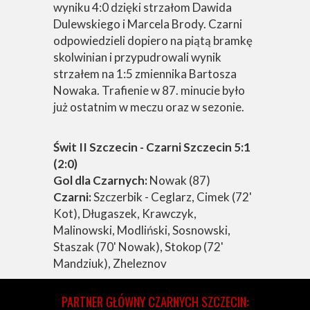
wyniku 4:0 dzięki strzałom Dawida
Dulewskiego i Marcela Brody. Czarni
odpowiedzieli dopiero na piątą bramkę
skolwinian i przypudrowali wynik
strzałem na 1:5 zmiennika Bartosza
Nowaka. Trafienie w 87. minucie było
już ostatnim w meczu oraz w sezonie.
Świt II Szczecin - Czarni Szczecin 5:1
(2:0)
Gol dla Czarnych:
Nowak (87)
Czarni:
Szczerbik - Ceglarz, Cimek (72'
Kot), Długaszek, Krawczyk,
Malinowski, Modliński, Sosnowski,
Staszak (70' Nowak), Stokop (72'
Mandziuk), Zheleznov
PARTNER GŁÓWNY CZARNYCH SZCZECIN: