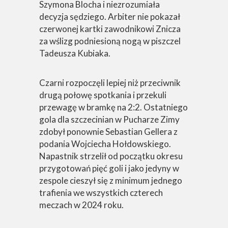
Szymona Blocha i niezrozumiała
decyzja sędziego. Arbiter nie pokazał
czerwonej kartki zawodnikowi Znicza
za wślizg podniesioną nogą w piszczel
Tadeusza Kubiaka.
Czarni rozpoczęli lepiej niż przeciwnik
drugą połowę spotkania i przekuli
przewagę w bramkę na 2:2. Ostatniego
gola dla szczecinian w Pucharze Zimy
zdobył ponownie Sebastian Gellera z
podania Wojciecha Hołdowskiego.
Napastnik strzelił od początku okresu
przygotowań pięć goli i jako jedyny w
zespole cieszył się z minimum jednego
trafienia we wszystkich czterech
meczach w 2024 roku.