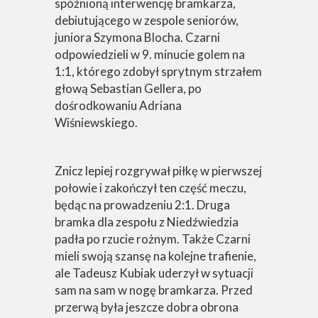
spóźnioną interwencję bramkarza,
debiutującego w zespole seniorów,
juniora Szymona Blocha. Czarni
odpowiedzieli w 9. minucie golem na
1:1, którego zdobył sprytnym strzałem
głową Sebastian Gellera, po
dośrodkowaniu Adriana
Wiśniewskiego.
Znicz lepiej rozgrywał piłkę w pierwszej
połowie i zakończył ten część meczu,
będąc na prowadzeniu 2:1. Druga
bramka dla zespołu z Niedźwiedzia
padła po rzucie rożnym. Także Czarni
mieli swoją szansę na kolejne trafienie,
ale Tadeusz Kubiak uderzył w sytuacji
sam na sam w nogę bramkarza. Przed
przerwą była jeszcze dobra obrona