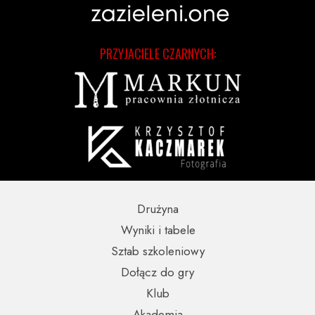
PRZYJACIELE CZARNYCH:
Drużyna
Wyniki i tabele
Sztab szkoleniowy
Dołącz do gry
Klub
Akademia