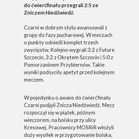
do ćwierćfinału przegrali 2:5 ze
Zniczem Niedźwiedź.
Czarni w dobrym stylu awansowali z
grupy do fazy pucharowej. W meczach
o punkty odnieśli komplet trzech
zwycięstw. Kolejno wygrali 3:2 z Future
Szczecin, 3:2 z Okrętem Szczecin i 5:0 z
Pomorzaninem Przybiernów. Takie
wyniki podsyciły apetyt przed kolejnym
meczem.
W pojedynku o awans do ćwierćfinału
Czarni podjęli Znicza Niedźwiedź. Mecz
rozpoczął się w piątek, późnym
wieczorem, na boisku przy ulicy
Kresowej. Pracownicy MOSRiR włożyli
duży wysiłek w przygotowanie boiska,