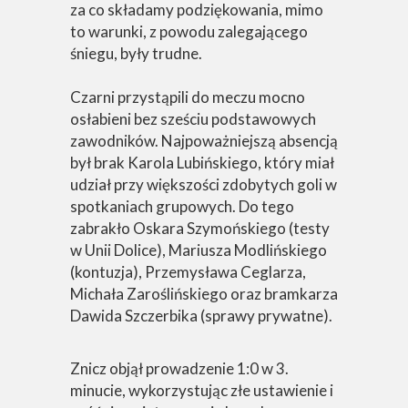
za co składamy podziękowania, mimo
to warunki, z powodu zalegającego
śniegu, były trudne.
Czarni przystąpili do meczu mocno
osłabieni bez sześciu podstawowych
zawodników. Najpoważniejszą absencją
był brak Karola Lubińskiego, który miał
udział przy większości zdobytych goli w
spotkaniach grupowych. Do tego
zabrakło Oskara Szymońskiego (testy
w Unii Dolice), Mariusza Modlińskiego
(kontuzja), Przemysława Ceglarza,
Michała Zaroślińskiego oraz bramkarza
Dawida Szczerbika (sprawy prywatne).
Znicz objął prowadzenie 1:0 w 3.
minucie, wykorzystując złe ustawienie i