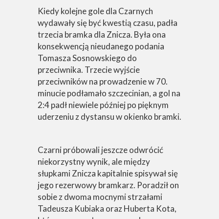
Kiedy kolejne gole dla Czarnych
wydawały się być kwestią czasu, padła
trzecia bramka dla Znicza. Była ona
konsekwencją nieudanego podania
Tomasza Sosnowskiego do
przeciwnika. Trzecie wyjście
przeciwników na prowadzenie w 70.
minucie podłamało szczecinian, a gol na
2:4 padł niewiele później po pięknym
uderzeniu z dystansu w okienko bramki.
Czarni próbowali jeszcze odwrócić
niekorzystny wynik, ale między
słupkami Znicza kapitalnie spisywał się
jego rezerwowy bramkarz. Poradził on
sobie z dwoma mocnymi strzałami
Tadeusza Kubiaka oraz Huberta Kota,