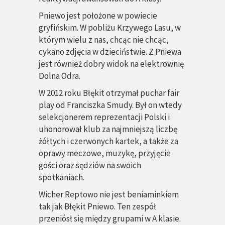
Pniewo jest położone w powiecie
gryfińskim. W pobliżu Krzywego Lasu, w
którym wielu z nas, chcąc nie chcąc,
cykano zdjęcia w dzieciństwie. Z Pniewa
jest również dobry widok na elektrownię
Dolna Odra.
W 2012 roku Błękit otrzymał puchar fair
play od Franciszka Smudy. Był on wtedy
selekcjonerem reprezentacji Polski i
uhonorował klub za najmniejszą liczbę
żółtych i czerwonych kartek, a także za
oprawy meczowe, muzykę, przyjęcie
gości oraz sędziów na swoich
spotkaniach.
Wicher Reptowo nie jest beniaminkiem
tak jak Błękit Pniewo. Ten zespół
przeniósł się między grupami w A klasie.