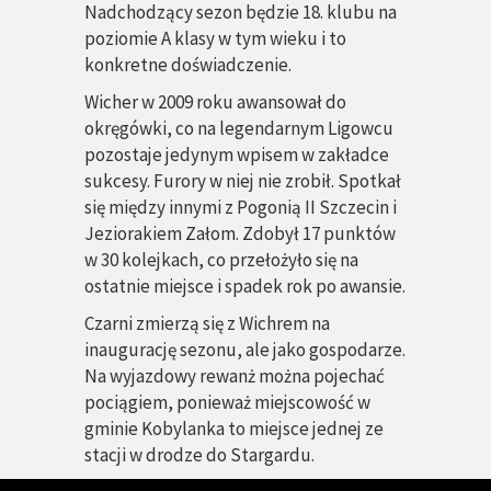
Nadchodzący sezon będzie 18. klubu na
poziomie A klasy w tym wieku i to
konkretne doświadczenie.
Wicher w 2009 roku awansował do
okręgówki, co na legendarnym Ligowcu
pozostaje jedynym wpisem w zakładce
sukcesy. Furory w niej nie zrobił. Spotkał
się między innymi z Pogonią II Szczecin i
Jeziorakiem Załom. Zdobył 17 punktów
w 30 kolejkach, co przełożyło się na
ostatnie miejsce i spadek rok po awansie.
Czarni zmierzą się z Wichrem na
inaugurację sezonu, ale jako gospodarze.
Na wyjazdowy rewanż można pojechać
pociągiem, ponieważ miejscowość w
gminie Kobylanka to miejsce jednej ze
stacji w drodze do Stargardu.