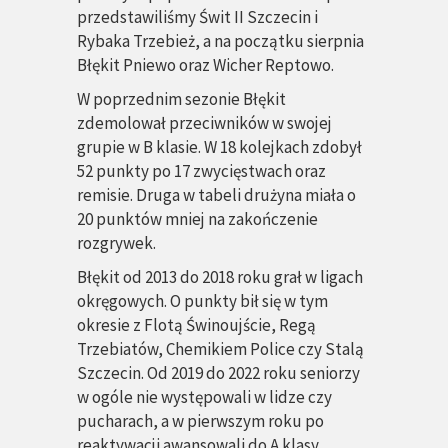
przedstawiliśmy Świt II Szczecin i
Rybaka Trzebież, a na początku sierpnia
Błękit Pniewo oraz Wicher Reptowo.
W poprzednim sezonie Błękit
zdemolował przeciwników w swojej
grupie w B klasie. W 18 kolejkach zdobył
52 punkty po 17 zwycięstwach oraz
remisie. Druga w tabeli drużyna miała o
20 punktów mniej na zakończenie
rozgrywek.
Błękit od 2013 do 2018 roku grał w ligach
okręgowych. O punkty bił się w tym
okresie z Flotą Świnoujście, Regą
Trzebiatów, Chemikiem Police czy Stalą
Szczecin. Od 2019 do 2022 roku seniorzy
w ogóle nie występowali w lidze czy
pucharach, a w pierwszym roku po
reaktywacji awansowali do A klasy.