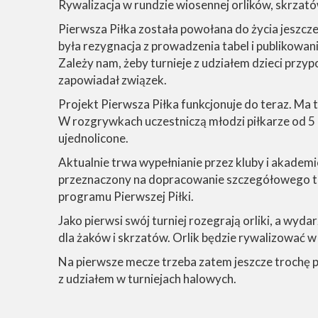
Rywalizacja w rundzie wiosennej orlików, skrzató
Pierwsza Piłka została powołana do życia jeszc
była rezygnacja z prowadzenia tabel i publikowan
Zależy nam, żeby turnieje z udziałem dzieci przyp
zapowiadał związek.
Projekt Pierwsza Piłka funkcjonuje do teraz. Ma 
W rozgrywkach uczestniczą młodzi piłkarze od 5 d
ujednolicone.
Aktualnie trwa wypełnianie przez kluby i akadem
przeznaczony na dopracowanie szczegółowego ter
programu Pierwszej Piłki.
Jako pierwsi swój turniej rozegrają orliki, a wyd
dla żaków i skrzatów. Orlik będzie rywalizować w
Na pierwsze mecze trzeba zatem jeszcze trochę po
z udziałem w turniejach halowych.