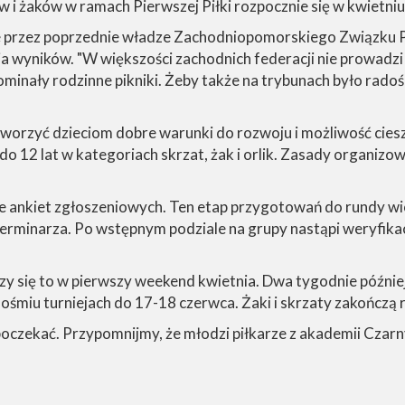
w i żaków w ramach Pierwszej Piłki rozpocznie się w kwietniu
ze przez poprzednie władze Zachodniopomorskiego Związku 
ia wyników. "W większości zachodnich federacji nie prowadzi
ominały rodzinne pikniki. Żeby także na trybunach było radoś
tworzyć dzieciom dobre warunki do rozwoju i możliwość ciesze
o 12 lat w kategoriach skrzat, żak i orlik. Zasady organiz
ie ankiet zgłoszeniowych. Ten etap przygotowań do rundy w
minarza. Po wstępnym podziale na grupy nastąpi weryfikac
arzy się to w pierwszy weekend kwietnia. Dwa tygodnie późnie
 ośmiu turniejach do 17-18 czerwca. Żaki i skrzaty zakończą
czekać. Przypomnijmy, że młodzi piłkarze z akademii Czarnych