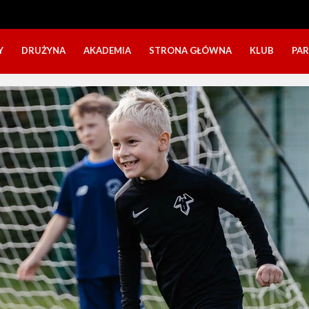
Y
DRUŻYNA
AKADEMIA
STRONA GŁÓWNA
KLUB
PA
SZTAB TRENERSKI
KATEGORIE WIEKOWE
O NAS
DOŁĄCZ DO GRY
NABÓR DZIECI
NASZE DZI
SZTAB TRENERSKI
OPINIE RODZICÓW O OBOZACH