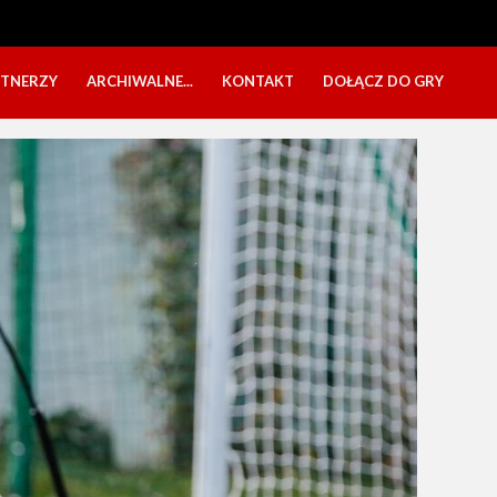
RTNERZY
ARCHIWALNE...
KONTAKT
DOŁĄCZ DO GRY
OBÓZ USTKA 2025
NABÓR DZIECI
EŁA
PÓŁKOLONIE 2025
NABÓR SENIORÓW
SBO 2023
CZARNI W MEDIACH
KADRA 2006
FESTYN CHARYTATYWNY
CZAS NA DZIEWCZYNY
OBÓZ W ZATONIU 2020