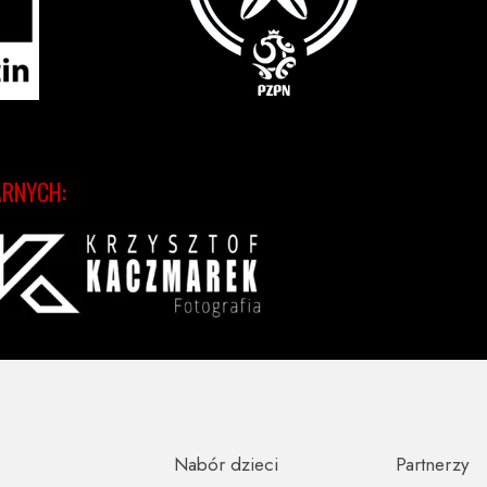
ARNYCH:
Nabór dzieci
Partnerzy