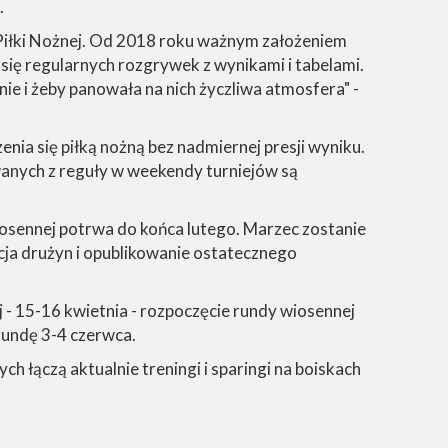
.
Piłki Nożnej. Od 2018 roku ważnym założeniem
 się regularnych rozgrywek z wynikami i tabelami.
nie i żeby panowała na nich życzliwa atmosfera" -
nia się piłką nożną bez nadmiernej presji wyniku.
owanych z reguły w weekendy turniejów są
iosennej potrwa do końca lutego. Marzec zostanie
ja drużyn i opublikowanie ostatecznego
j - 15-16 kwietnia - rozpoczęcie rundy wiosennej
 rundę 3-4 czerwca.
 łączą aktualnie treningi i sparingi na boiskach