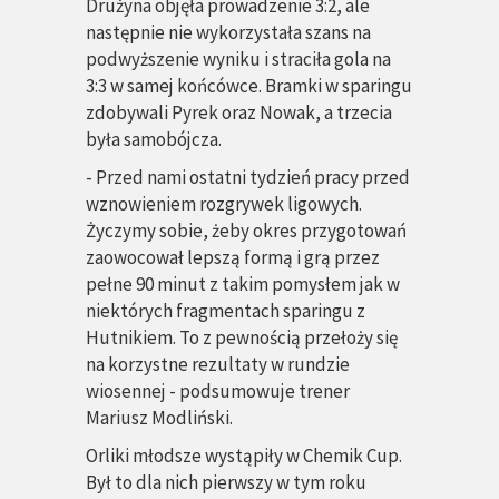
Drużyna objęła prowadzenie 3:2, ale
następnie nie wykorzystała szans na
podwyższenie wyniku i straciła gola na
3:3 w samej końcówce. Bramki w sparingu
zdobywali Pyrek oraz Nowak, a trzecia
była samobójcza.
- Przed nami ostatni tydzień pracy przed
wznowieniem rozgrywek ligowych.
Życzymy sobie, żeby okres przygotowań
zaowocował lepszą formą i grą przez
pełne 90 minut z takim pomysłem jak w
niektórych fragmentach sparingu z
Hutnikiem. To z pewnością przełoży się
na korzystne rezultaty w rundzie
wiosennej - podsumowuje trener
Mariusz Modliński.
Orliki młodsze
wystąpiły w Chemik Cup.
Był to dla nich pierwszy w tym roku