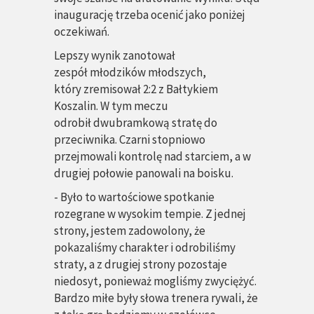
inaugurację trzeba ocenić jako poniżej
oczekiwań.
Lepszy wynik zanotował
zespół
młodzików młodszych
,
który zremisował 2:2 z Bałtykiem
Koszalin. W tym meczu
odrobił dwubramkową stratę do
przeciwnika. Czarni stopniowo
przejmowali kontrolę nad starciem, a w
drugiej połowie panowali na boisku.
- Było to wartościowe spotkanie
rozegrane w wysokim tempie. Z jednej
strony, jestem zadowolony, że
pokazaliśmy charakter i odrobiliśmy
straty, a z drugiej strony pozostaje
niedosyt, ponieważ mogliśmy zwyciężyć.
Bardzo miłe były słowa trenera rywali, że