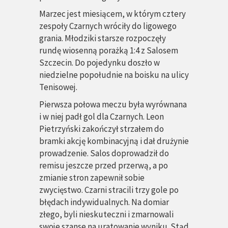
Marzec jest miesiącem, w którym cztery
zespoły Czarnych wróciły do ligowego
grania.
Młodziki starsze
rozpoczęły
rundę wiosenną porażką 1:4 z Salosem
Szczecin. Do pojedynku doszło w
niedzielne popołudnie na boisku na ulicy
Tenisowej.
Pierwsza połowa meczu była wyrównana
i w niej padł gol dla Czarnych. Leon
Pietrzyński zakończył strzałem do
bramki akcję kombinacyjną i dał drużynie
prowadzenie. Salos doprowadził do
remisu jeszcze przed przerwą, a po
zmianie stron zapewnił sobie
zwycięstwo. Czarni stracili trzy gole po
błędach indywidualnych. Na domiar
złego, byli nieskuteczni i zmarnowali
swoje szanse na uratowanie wyniku. Stąd