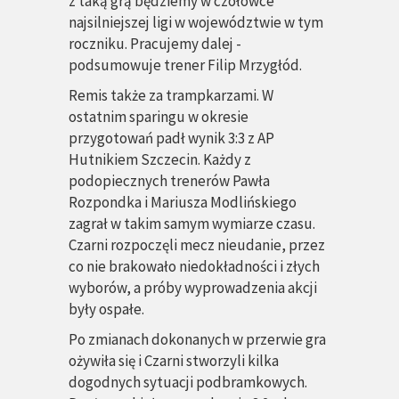
z taką grą będziemy w czołówce
najsilniejszej ligi w województwie w tym
roczniku. Pracujemy dalej -
podsumowuje trener Filip Mrzygłód.
Remis także za
trampkarzami
. W
ostatnim sparingu w okresie
przygotowań padł wynik 3:3 z AP
Hutnikiem Szczecin. Każdy z
podopiecznych trenerów Pawła
Rozpondka i Mariusza Modlińskiego
zagrał w takim samym wymiarze czasu.
Czarni rozpoczęli mecz nieudanie, przez
co nie brakowało niedokładności i złych
wyborów, a próby wyprowadzenia akcji
były ospałe.
Po zmianach dokonanych w przerwie gra
ożywiła się i Czarni stworzyli kilka
dogodnych sytuacji podbramkowych.