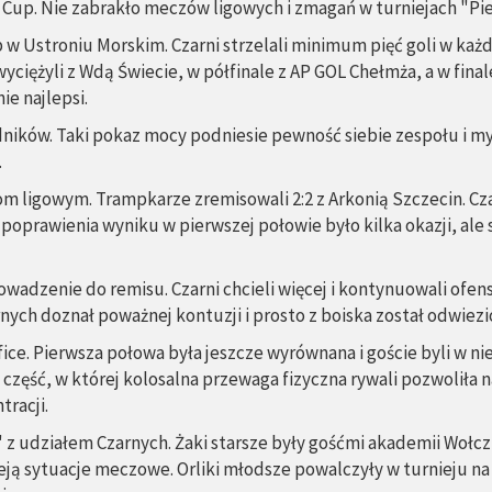
ll Cup. Nie zabrakło meczów ligowych i zmagań w turniejach "Pie
up w Ustroniu Morskim. Czarni strzelali minimum pięć goli w każ
 zwyciężyli z Wdą Świecie, w półfinale z AP GOL Chełmża, a w fi
ie najlepsi.
ików. Taki pokaz mocy podniesie pewność siebie zespołu i myś
.
 ligowym. Trampkarze zremisowali 2:2 z Arkonią Szczecin. Czarn
poprawienia wyniku w pierwszej połowie było kilka okazji, ale
owadzenie do remisu. Czarni chcieli więcej i kontynuowali ofen
rnych doznał poważnej kontuzji i prosto z boiska został odwiez
fice. Pierwsza połowa była jeszcze wyrównana i goście byli w nie
 część, w której kolosalna przewaga fizyczna rywali pozwoliła
tracji.
 z udziałem Czarnych. Żaki starsze były gośćmi akademii Wołcz
eją sytuacje meczowe. Orliki młodsze powalczyły w turnieju na