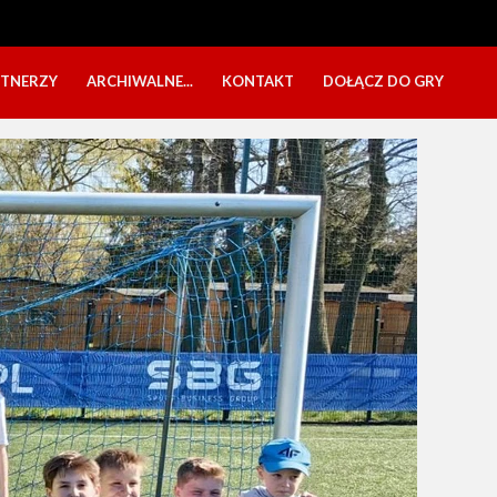
RTNERZY
ARCHIWALNE...
KONTAKT
DOŁĄCZ DO GRY
OBÓZ USTKA 2025
NABÓR DZIECI
EŁA
PÓŁKOLONIE 2025
NABÓR SENIORÓW
SBO 2023
CZARNI W MEDIACH
KADRA 2006
FESTYN CHARYTATYWNY
CZAS NA DZIEWCZYNY
OBÓZ W ZATONIU 2020