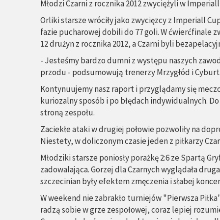
Młodzi Czarni z rocznika 2012 zwyciężyli w Imperia
Orliki starsze wróciły jako zwycięzcy z Imperiall C
fazie pucharowej dobili do 77 goli. W ćwierćfinale
12 drużyn z rocznika 2012, a Czarni byli bezapelacyjn
- Jesteśmy bardzo dumni z występu naszych zawodn
przodu - podsumowują trenerzy Mrzygłód i Cyburt
Kontynuujemy nasz raport i przyglądamy się meczom
kuriozalny sposób i po błędach indywidualnych. Do 
stroną zespołu.
Zaciekłe ataki w drugiej połowie pozwoliły na dopr
Niestety, w doliczonym czasie jeden z piłkarzy Cza
Młodziki starsze poniosły porażkę 2:6 ze Spartą Gry
zadowalająca. Gorzej dla Czarnych wyglądała druga
szczecinian były efektem zmęczenia i słabej koncen
W weekend nie zabrakło turniejów "Pierwsza Piłka"
radzą sobie w grze zespołowej, coraz lepiej rozumi