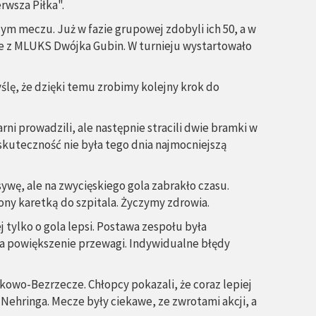
rwsza Piłka".
dym meczu. Już w fazie grupowej zdobyli ich 50, a w
nale z MLUKS Dwójka Gubin. W turnieju wystartowało
lę, że dzięki temu zrobimy kolejny krok do
i prowadzili, ale następnie stracili dwie bramki w
 skuteczność nie była tego dnia najmocniejszą
sywę, ale na zwycięskiego gola zabrakło czasu.
iony karetką do szpitala. Życzymy zdrowia.
j tylko o gola lepsi. Postawa zespołu była
 na powiększenie przewagi. Indywidualne błędy
kowo-Bezrzecze. Chłopcy pokazali, że coraz lepiej
 Nehringa. Mecze były ciekawe, ze zwrotami akcji, a