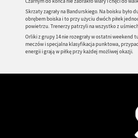
Czarnym do końca nie zabrakło wiary i chęci do walk
Skrzaty zagrały na Bandurskiego. Na boisku było 
obrębem boiska i to przy użyciu dwóch piłek jednoc
powietrzu. Trenerzy patrzyli na wszystko z uśmiec
Orliki z grupy 14 nie rozegrały w ostatni weekend 
meczów i specjalna klasyfikacja punktowa, przypad
energii i grają w piłkę przy każdej możliwej okazji.