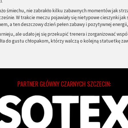
i.
dużo śmiechu, nie zabrakło kilku zabawnych momentów jak strz
ześnie. W trakcie meczu pojawiały się nietypowe cieszynki jak
hem, a ten deszczowy dzień pełen zabawy i pozytywnej energii,
turnieju, ale udało jej się przekupić trenera i zorganizować ws
ła do gustu chłopakom, którzy walczą o kolejną statuetkę zawo
PARTNER GŁÓWNY CZARNYCH SZCZECIN: