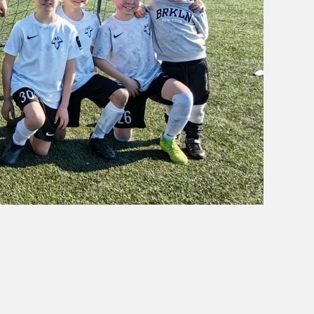
OBÓZ W KALISZU 2020
FOTORELACJE
VIDEO
OFERTA LATO 2020
ARCHIWUM OBOZÓW
WYNIKI