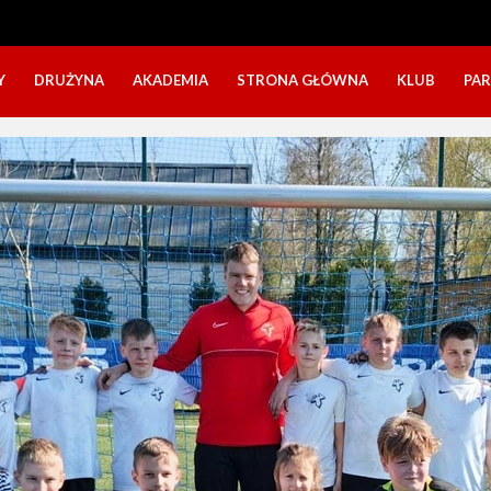
Y
DRUŻYNA
AKADEMIA
STRONA GŁÓWNA
KLUB
PA
SZTAB TRENERSKI
KATEGORIE WIEKOWE
O NAS
DOŁĄCZ DO GRY
NABÓR DZIECI
NASZE DZI
SZTAB TRENERSKI
OPINIE RODZICÓW O OBOZACH