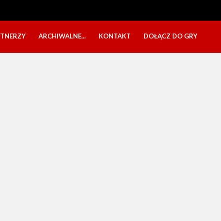
RTNERZY
ARCHIWALNE...
KONTAKT
DOŁĄCZ DO GRY
OBÓZ USTKA 2025
NABÓR DZIECI
EŁA
PÓŁKOLONIE 2025
NABÓR SENIORÓW
SBO 2023
CZARNI W MEDIACH
KADRA 2006
FESTYN CHARYTATYWNY
CZAS NA DZIEWCZYNY
OBÓZ W ZATONIU 2020