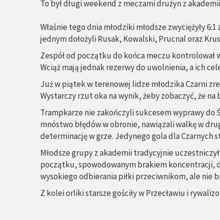
To był długi weekend z meczami drużyn z akademii 
Właśnie tego dnia młodziki młodsze zwyciężyły 6:1 
jednym dołożyli Rusak, Kowalski, Prucnal oraz Kru
Zespół od początku do końca meczu kontrolował w
Wciąż mają jednak rezerwy do uwolnienia, a ich ce
Już w piątek w terenowej lidze młodzika Czarni zre
Wystarczy rzut oka na wynik, żeby zobaczyć, że na 
Trampkarze nie zakończyli sukcesem wyprawy do Świ
mnóstwo błędów w obronie, nawiązali walkę w drugi
determinację w grze. Jedynego gola dla Czarnych str
Młodsze grupy z akademii tradycyjnie uczestniczył
początku, spowodowanym brakiem koncentracji, dru
wysokiego odbierania piłki przeciwnikom, ale nie 
Z kolei orliki starsze gościły w Przecławiu i rywal