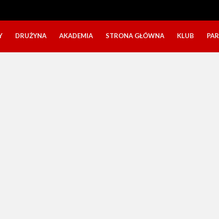
Y
DRUŻYNA
AKADEMIA
STRONA GŁÓWNA
KLUB
PA
SZTAB TRENERSKI
KATEGORIE WIEKOWE
O NAS
DOŁĄCZ DO GRY
NABÓR DZIECI
NASZE DZI
SZTAB TRENERSKI
OPINIE RODZICÓW O OBOZACH