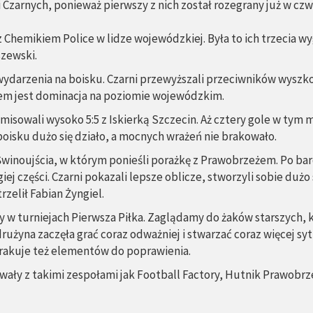
Czarnych, ponieważ pierwszy z nich został rozegrany już w czw
z Chemikiem Police w lidze wojewódzkiej. Była to ich trzecia 
szewski.
ydarzenia na boisku. Czarni przewyższali przeciwników wysz
lem jest dominacja na poziomie wojewódzkim.
misowali wysoko 5:5 z Iskierką Szczecin. Aż cztery gole w tym m
boisku dużo się działo, a mocnych wrażeń nie brakowało.
noujścia, w którym ponieśli porażkę z Prawobrzeżem. Po bardz
ej części. Czarni pokazali lepsze oblicze, stworzyli sobie du
zelił Fabian Żyngiel.
y w turniejach Pierwsza Piłka. Zaglądamy do żaków starszych, k
żyna zaczęła grać coraz odważniej i stwarzać coraz więcej s
brakuje też elementów do poprawienia.
izowały z takimi zespołami jak Football Factory, Hutnik Prawobr