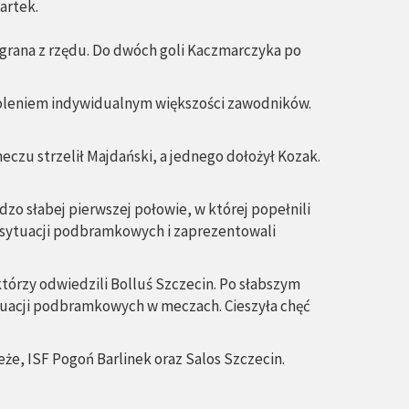
artek.
wygrana z rzędu. Do dwóch goli Kaczmarczyka po
koleniem indywidualnym większości zawodników.
eczu strzelił Majdański, a jednego dołożył Kozak.
o słabej pierwszej połowie, w której popełnili
żo sytuacji podbramkowych i zaprezentowali
tórzy odwiedzili Bolluś Szczecin. Po słabszym
ytuacji podbramkowych w meczach. Cieszyła chęć
zeże, ISF Pogoń Barlinek oraz Salos Szczecin.