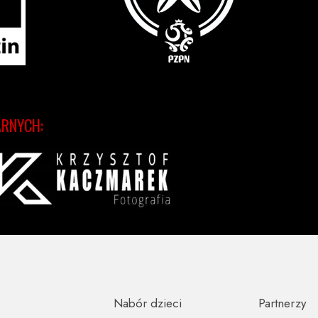
ARNYCH:
Nabór dzieci
Partnerzy