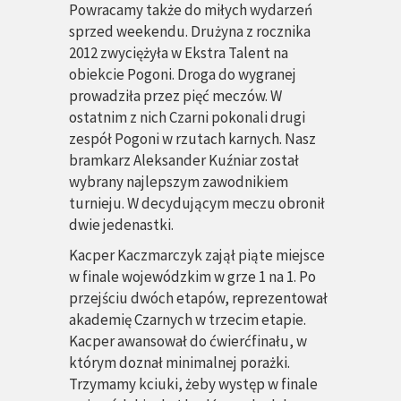
Powracamy także do miłych wydarzeń
sprzed weekendu. Drużyna z rocznika
2012 zwyciężyła w Ekstra Talent na
obiekcie Pogoni. Droga do wygranej
prowadziła przez pięć meczów. W
ostatnim z nich Czarni pokonali drugi
zespół Pogoni w rzutach karnych. Nasz
bramkarz Aleksander Kuźniar został
wybrany najlepszym zawodnikiem
turnieju. W decydującym meczu obronił
dwie jedenastki.
Kacper Kaczmarczyk zajął piąte miejsce
w finale wojewódzkim w grze 1 na 1. Po
przejściu dwóch etapów, reprezentował
akademię Czarnych w trzecim etapie.
Kacper awansował do ćwierćfinału, w
którym doznał minimalnej porażki.
Trzymamy kciuki, żeby występ w finale