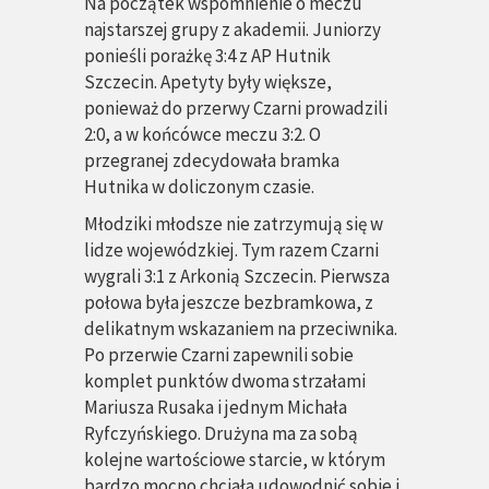
Na początek wspomnienie o meczu
najstarszej grupy z akademii. Juniorzy
ponieśli porażkę 3:4 z AP Hutnik
Szczecin. Apetyty były większe,
ponieważ do przerwy Czarni prowadzili
2:0, a w końcówce meczu 3:2. O
przegranej zdecydowała bramka
Hutnika w doliczonym czasie.
Młodziki młodsze nie zatrzymują się w
lidze wojewódzkiej. Tym razem Czarni
wygrali 3:1 z Arkonią Szczecin. Pierwsza
połowa była jeszcze bezbramkowa, z
delikatnym wskazaniem na przeciwnika.
Po przerwie Czarni zapewnili sobie
komplet punktów dwoma strzałami
Mariusza Rusaka i jednym Michała
Ryfczyńskiego. Drużyna ma za sobą
kolejne wartościowe starcie, w którym
bardzo mocno chciała udowodnić sobie i