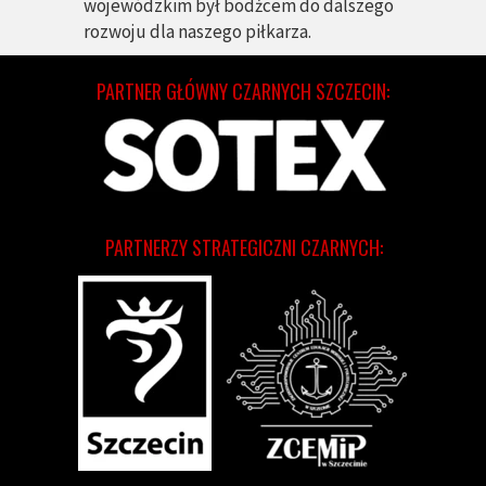
wojewódzkim był bodźcem do dalszego
rozwoju dla naszego piłkarza.
PARTNER GŁÓWNY CZARNYCH SZCZECIN:
PARTNERZY STRATEGICZNI CZARNYCH: