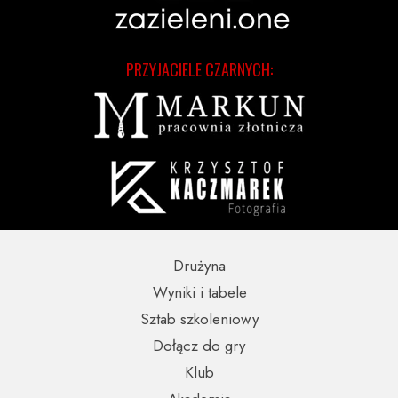
PRZYJACIELE CZARNYCH:
Drużyna
Wyniki i tabele
Sztab szkoleniowy
Dołącz do gry
Klub