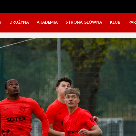
Y
DRUŻYNA
AKADEMIA
STRONA GŁÓWNA
KLUB
PA
SZTAB TRENERSKI
KATEGORIE WIEKOWE
O NAS
DOŁĄCZ DO GRY
NABÓR DZIECI
NASZE DZI
SZTAB TRENERSKI
OPINIE RODZICÓW O OBOZACH