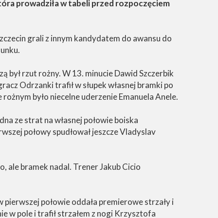
tóra prowadziła w tabeli przed rozpoczęciem
Szczecin grali z innym kandydatem do awansu do
hunku.
ą był rzut rożny. W 13. minucie Dawid Szczerbik
gracz Odrzanki trafił w słupek własnej bramki po
 rożnym było niecelne uderzenie Emanuela Anele.
edna ze strat na własnej połowie boiska
rwszej połowy spudłował jeszcze Vladyslav
o, ale bramek nadal. Trener Jakub Cicio
 w pierwszej połowie oddała premierowe strzały i
 w pole i trafił strzałem z nogi Krzysztofa