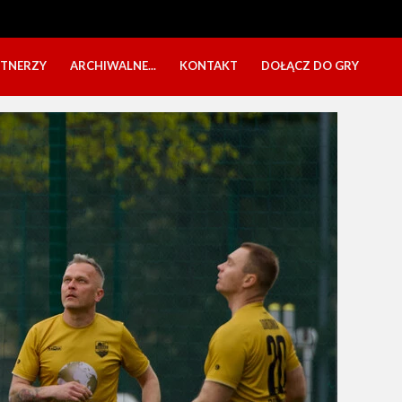
RTNERZY
ARCHIWALNE...
KONTAKT
DOŁĄCZ DO GRY
OBÓZ USTKA 2025
NABÓR DZIECI
EŁA
PÓŁKOLONIE 2025
NABÓR SENIORÓW
SBO 2023
CZARNI W MEDIACH
KADRA 2006
FESTYN CHARYTATYWNY
CZAS NA DZIEWCZYNY
OBÓZ W ZATONIU 2020