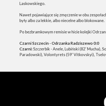
Laskowskiego.
Nawet pojawiające się zmęczenie w obu zespołac
były albo za lekkie, albo niecelne albo blokowane.
Po bezbramkowym remisie w hicie kolejki Odrzanka 
Czarni Szczecin - Odrzanka Radziszewo 0:0
Czarni:
Szczerbik - Anele, Lubiński (82' Mucha), 
Paradowski), Volontyrets (59' Vitkovskyi), Tselo