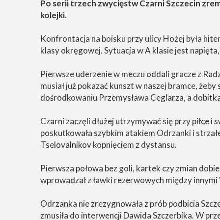
Po serii trzech zwycięstw Czarni Szczecin zr
kolejki.
Konfrontacja na boisku przy ulicy Hożej była hi
klasy okręgowej. Sytuacja w A klasie jest napię
Pierwsze uderzenie w meczu oddali gracze z Radzi
musiał już pokazać kunszt w naszej bramce, żeby 
dośrodkowaniu Przemysława Ceglarza, a dobitka 
Czarni zaczęli dłużej utrzymywać się przy piłce i
poskutkowała szybkim atakiem Odrzanki i strzał
Tselovalnikov kopnięciem z dystansu.
Pierwsza połowa bez goli, kartek czy zmian dobie
wprowadzał z ławki rezerwowych między innymi Vi
Odrzanka nie zrezygnowała z prób podbicia Szczeci
zmusiła do interwencji Dawida Szczerbika. W prze