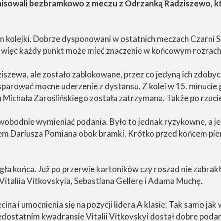
emisowali bezbramkowo z meczu z Odrzanką Radziszewo, k
tem kolejki. Dobrze dysponowani w ostatnich meczach Czarni 
ta, więc każdy punkt może mieć znaczenie w końcowym rozrac
szewa, ale zostało zablokowane, przez co jedyną ich zdobycz
sparować mocne uderzenie z dystansu. Z kolei w 15. minucie 
Michała Zaroślińskiego została zatrzymana. Także po rzucie
 swobodnie wymieniać podania. Było to jednak ryzykowne, a j
em Dariusza Pomiana obok bramki. Krótko przed końcem pie
gła końca. Już po przerwie kartoników czy roszad nie zabrakł
taliia Vitkovskyia, Sebastiana Gellerę i Adama Muchę.
na i umocnienia się na pozycji lidera A klasie. Tak samo jak
dostatnim kwadransie Vitalii Vitkovskyi dostał dobre podanie