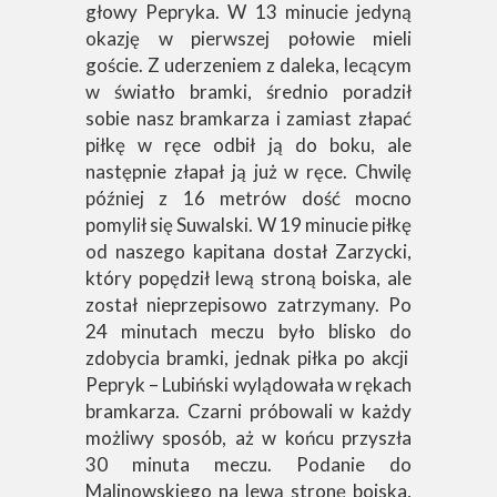
głowy Pepryka. W 13 minucie jedyną
okazję w pierwszej połowie mieli
goście. Z uderzeniem z daleka, lecącym
w światło bramki, średnio poradził
sobie nasz bramkarza i zamiast złapać
piłkę w ręce odbił ją do boku, ale
następnie złapał ją już w ręce. Chwilę
później z 16 metrów dość mocno
pomylił się Suwalski. W 19 minucie piłkę
od naszego kapitana dostał Zarzycki,
który popędził lewą stroną boiska, ale
został nieprzepisowo zatrzymany. Po
24 minutach meczu było blisko do
zdobycia bramki, jednak piłka po akcji
Pepryk – Lubiński wylądowała w rękach
bramkarza. Czarni próbowali w każdy
możliwy sposób, aż w końcu przyszła
30 minuta meczu. Podanie do
Malinowskiego na lewą stronę boiska,