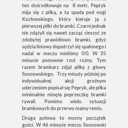
ten dośrodkowuje na 8 metr, Pepryk
mija się z piłką, a ta spada pod nogi
Kozłowskiego, który kieruje ją z
pierwszej piłki do bramki. Czarni jednak
nie zdążyli się nawet zacząć cieszyć ze
zdobytej prawidłowo bramki, gdyż
sędzia liniowy dopatrzył się spalonego i
nadal w meczu mieliśmy 0:0. W 35
minucie ponownie rzut rożny. Tym
razem bramkarz zdjął piłkę z głowy
Sosnowskiego. Trzy minuty później po
indywidualnej akcji groźnym
uderzeniem popisał się Pepryk, ale piłka
minimalnie minęła poprzeczkę bramki
rywali. Pomimo wielu sytuacji
bramkowych do przerwy mamy remis.
Druga połowa to mocny początek
gości. W 46 minucie meczu Sosnowski