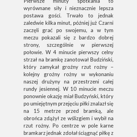
Pierwsze minuty spotkania to
wyrównane siły i nieznacznie lepsza
postawa gości. Trwało to jednak
zaledwie kilka minut, później już Czarni
zaczęli grać po swojemu, a w tym
meczu pokazali się z bardzo dobrej
strony, szczególnie w pierwszej
połowie. W 4 minucie pierwszy celny
strzał na bramkę zanotował Budziński,
który zamykał groźny rzut rożny –
kolejny groźny rożny w wykonaniu
naszej drużyny na przestrzeni całej
rundy jesiennej. W 10 minucie meczu
ponownie okazję miał Budzyński, który
po umiejętnym przejęciu piłki znalazł się
na 15 metrze przed bramką, ale
obrońca zdążył ze wślizgiem i wybił na
rzut rożny. Po centrze w pole karne
bramkarz jednak zdołał ściągnąć piłkę z