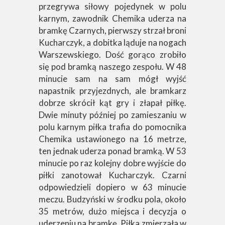
przegrywa siłowy pojedynek w polu
karnym, zawodnik Chemika uderza na
bramkę Czarnych, pierwszy strzał broni
Kucharczyk, a dobitka ląduje na nogach
Warszewskiego. Dość gorąco zrobiło
się pod bramką naszego zespołu. W 48
minucie sam na sam mógł wyjść
napastnik przyjezdnych, ale bramkarz
dobrze skrócił kąt gry i złapał piłkę.
Dwie minuty później po zamieszaniu w
polu karnym piłka trafia do pomocnika
Chemika ustawionego na 16 metrze,
ten jednak uderza ponad bramką. W 53
minucie po raz kolejny dobre wyjście do
piłki zanotował Kucharczyk. Czarni
odpowiedzieli dopiero w 63 minucie
meczu. Budzyński w środku pola, około
35 metrów, dużo miejsca i decyzja o
uderzeniu na bramkę. Piłka zmierzała w