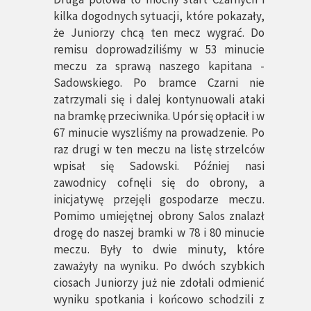
kilka dogodnych sytuacji, które pokazały,
że Juniorzy chcą ten mecz wygrać. Do
remisu doprowadziliśmy w 53 minucie
meczu za sprawą naszego kapitana -
Sadowskiego. Po bramce Czarni nie
zatrzymali się i dalej kontynuowali ataki
na bramkę przeciwnika. Upór się opłacił i w
67 minucie wyszliśmy na prowadzenie. Po
raz drugi w ten meczu na listę strzelców
wpisał się Sadowski. Później nasi
zawodnicy cofnęli się do obrony, a
inicjatywę przejęli gospodarze meczu.
Pomimo umiejętnej obrony Salos znalazł
drogę do naszej bramki w 78 i 80 minucie
meczu. Były to dwie minuty, które
zaważyły na wyniku. Po dwóch szybkich
ciosach Juniorzy już nie zdołali odmienić
wyniku spotkania i końcowo schodzili z