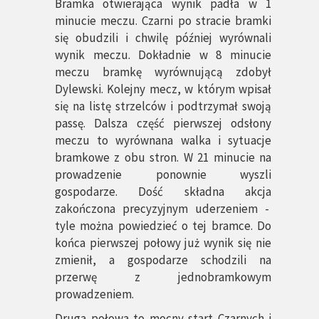
Bramka otwierająca wynik padła w 1
minucie meczu. Czarni po stracie bramki
się obudzili i chwilę później wyrównali
wynik meczu. Dokładnie w 8 minucie
meczu bramkę wyrównującą zdobył
Dylewski. Kolejny mecz, w którym wpisał
się na listę strzelców i podtrzymał swoją
passę. Dalsza część pierwszej odsłony
meczu to wyrównana walka i sytuacje
bramkowe z obu stron. W 21 minucie na
prowadzenie ponownie wyszli
gospodarze. Dość składna akcja
zakończona precyzyjnym uderzeniem -
tyle można powiedzieć o tej bramce. Do
końca pierwszej połowy już wynik się nie
zmienił, a gospodarze schodzili na
przerwę z jednobramkowym
prowadzeniem.
Druga połowa to mocny start Czarnych i