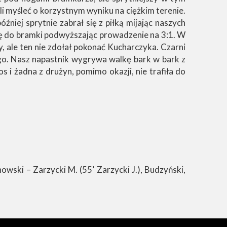
li myśleć o korzystnym wyniku na ciężkim terenie.
źniej sprytnie zabrał się z piłką mijając naszych
ę do bramki podwyższając prowadzenie na 3:1. W
 ale ten nie zdołał pokonać Kucharczyka. Czarni
ego. Nasz napastnik wygrywa walkę bark w bark z
 i żadna z drużyn, pomimo okazji, nie trafiła do
wski – Zarzycki M. (55’ Zarzycki J.), Budzyński,