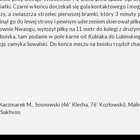
siatki. Czarni w końcu doczekali się gola kontaktowego i mog
, a zwłaszcza strzelec pierwszej bramki, który 3 minuty pó
nął go do lewej strony i pewnym uderzeniem skierował piłk
wnie Nwaogu, wyłożył piłkę na 11 metr do kolegi z drużyny,
ą boiska, tam podanie w pole karne od Kubiaka do Lubinski
cję zamyka Suwalski. Do końca meczu na boisku rządził chaos
aczmarek M., Sosnowski (46’ Klecha, 76’ Kozłowski), Malino
, Sakhvon