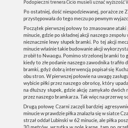
Podopieczni trenera Cicio musieli uznać wyższość Vi
Po ostatniej, dość niespodziewanej, porażce ze 
przystępowała do tego meczu po pewnym wyjazdo
Początek pierwszej połowy to zmasowane ataki go
minucie, gdzie po składnej akcji naszego zespołu 
nieznacznie lewy słupek bramki. Po tej akcji mec
minucie właśnie takie budowanie akcji wykorzysta
zrobił to Nwaogu. Pomimo strzelonej bramki to 
kiedy to złe podanie naszego zawodnika trafiło
bramki, gdyż dobrą interwencją popisał się Kucha
obu stron. W pierwszej połowie na uwagę zasługuj
wybicie piłki przez naszego obrońcę, który upad
na dłuższy słupek, gdzie akcję zamykało dwóch n
przez naszego bramkarza. Tak więc na przerwę s
Drugą połowę Czarni zaczęli bardziej agresywni
minucie w prawdzie piłka znalazła się w siatce C
strzał oddał Lubinski w 62 minucie, ale piłka p
30 metrów, wrzutka w pole karne, tam po przeb