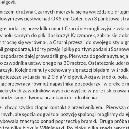
elgovii.
Zniczem drużyna Czarnych mierzyła się na wyjeździe z drug
wym zwycięstwie nad OKS-em Goleniów i 3 punktową stratą
spodarzy, przez kilka minut Czarni nie mogli wyjść z własne
w polu karnym do piłki doskoczył Kaczmarek, zabrał się z obr
z trochę się wyrównał, a Czarni przeszli do swojego stylu g
li gospodarze, którzy przejęli piłkę po złym podaniu Sosnows
gospodarze dalej prowadzili grę. Pierwsza dogodna sytuacja
 do zawodnika ustawionego na 30 metrze. Ostatecznie uderze
rczyk. Kolejne minuty cechowały się raczej błędami w środku 
e jeszcze sytuacja na 2:0 dla Vielgovii. Akcja w środku pola
ając przewraca również napastnika gospodarzy i w efekcie 
iekrytych zawodników, wysokie wyjście w górę i skierowani
chodziliśmy z dwoma bramkami do odrobienia.
e, chcąc szybko złapać kontakt z przeciwnikiem. Pierwszą
zarnych, ale sędzia odgwizdał pozycję spaloną i mogliśmy d
oszybowała znacząco ponad poprzeczkę bramki. Druga próba 
itce piłkę blokuje Wiśniewski. Po bloku piłka spada wpros