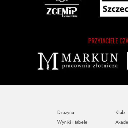
PRZYJACIELE CZ
Drużyna
Klub
Wyniki i tabele
Akad