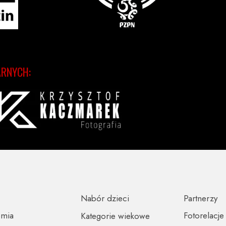
ARNYCH:
Nabór dzieci
Partnerzy
emia
Fotorelacje
Kategorie wiekowe