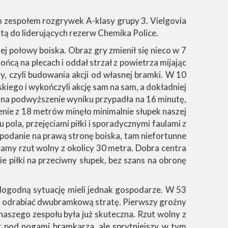
im zespołem rozgrywek A-klasy grupy 3. Vielgovia
 do liderujących rezerw Chemika Police.
j połowy boiska. Obraz gry zmienił się nieco w 7
ońcą na plecach i oddał strzał z powietrza mijając
ry, czyli budowania akcji od własnej bramki. W 10
kiego i wykończyli akcję sam na sam, a dokładniej
 na podwyższenie wyniku przypadła na 16 minutę,
nie z 18 metrów minęło minimalnie słupek naszej
pola, przejęciami piłki i sporadycznymi faulami z
, podanie na prawą stronę boiska, tam niefortunne
mamy rzut wolny z okolicy 30 metra. Dobra centra
e piłki na przeciwny słupek, bez szans na obronę
 dogodną sytuację mieli jednak gospodarze. W 53
alej odrabiać dwubramkową stratę. Pierwszy groźny
naszego zespołu była już skuteczna. Rzut wolny z
t pod nogami bramkarza, ale sprytniejszy w tym