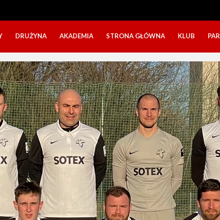
Y
DRUŻYNA
AKADEMIA
STRONA GŁÓWNA
KLUB
PA
SZTAB TRENERSKI
KATEGORIE WIEKOWE
O NAS
DOŁĄCZ DO GRY
NABÓR DZIECI
NASZE DZI
SZTAB TRENERSKI
OPINIE RODZICÓW O OBOZACH