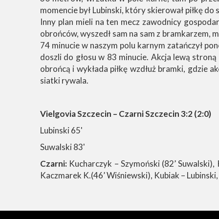
momencie był Lubinski, który skierował piłkę do 
Inny plan mieli na ten mecz zawodnicy gospodarzy
obrońców, wyszedł sam na sam z bramkarzem, mi
74 minucie w naszym polu karnym zatańczył pono
doszli do głosu w 83 minucie. Akcja lewą stron
obrońcą i wykłada piłkę wzdłuż bramki, gdzie ak
siatki rywala.
Vielgovia Szczecin – Czarni Szczecin 3:2 (2:0)
Lubinski 65'
Suwalski 83'
Czarni:
Kucharczyk – Szymoński (82’ Suwalski), K
Kaczmarek K.(46’ Wiśniewski), Kubiak – Lubinski