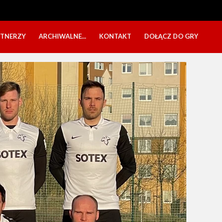
RTNERZY
ARCHIWALNE...
KONTAKT
DOŁĄCZ DO GRY
OBÓZ USTKA 2025
NABÓR DZIECI
EŁA
PÓŁKOLONIE 2025
NABÓR SENIORÓW
SBO 2023
CZARNI W MEDIACH
KADRA 2006
FESTYN CHARYTATYWNY
CZAS NA DZIEWCZYNY
OBÓZ W ZATONIU 2020