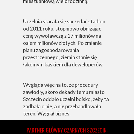
mieszkaniową wielorodzinną.
Uczelnia starała się sprzedać stadion
od 2011 roku, stopniowo obniżając
cenę wywoławczą z 17 milionów na
osiem milionów złotych. Po zmianie
planu zagospodarowania
przestrzennego, ziemia stanie się
łakomym kąskiem dla deweloperów.
Wygląda więc na to, że procedury
zawiodły, skoro dekady temu miasto
Szczecin oddało uczelni boisko, żeby ta
zadbała o nie, a nie przehandlowała
teren. Wygrał biznes.
PARTNER GŁÓWNY CZARNYCH SZCZECIN: