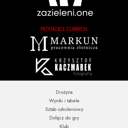
PRZYJACIELE CZARNYCH:
Drużyna
Wyniki i tabele
Sztab szkoleniowy
Dołącz do gry
Klub