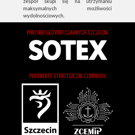
zespół skupi się na utrzymaniu
maksymalnych możliwości
wydolnościowych.
PARTNER GŁÓWNY CZARNYCH SZCZECIN:
PARTNERZY STRATEGICZNI CZARNYCH: