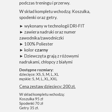
podczas treningu i przerwy.
W skład kompletu wchodzą: Koszulka,
spodenki oraz getry.
► wykonany w technologii DRI-FIT
► zawiera nadruki oraz numer
zawodnika/zawodniczki
► 100% Poliester
► kolor
czarny
► Dziewczęta grają z różowymi
nadrukami, chłopcy z białymi
Dostępne rozmiary:
dziecięce: XS, S, M, L, XL
męskie: S, M, L, XL, XXL
Cena zestaw dziecięcy: 200 zł
.
W skład kompletu wchodzą:
Koszulka 95 zł
Spodenki 70 zł
Getry 35 zł.