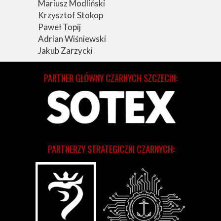
Mariusz Modliński
Krzysztof Stokop
Paweł Topij
Adrian Wiśniewski
Jakub Zarzycki
PARTNER GŁÓWNY CZARNYCH SZCZECIN:
PARTNERZY STRATEGICZNI CZARNYCH: