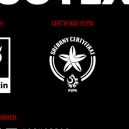
H:
CERTYFIKAT PZPN:
ARNYCH: