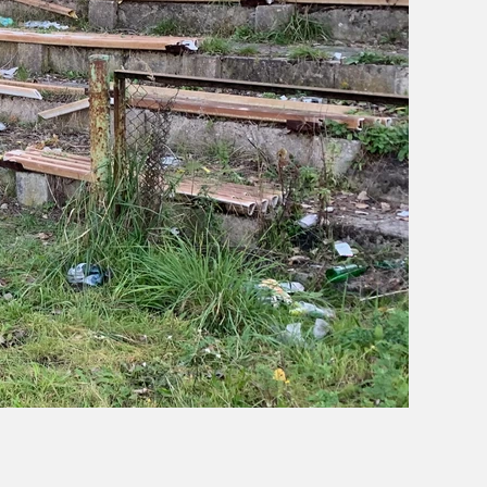
OBÓZ W KALISZU 2020
FOTORELACJE
VIDEO
OFERTA LATO 2020
ARCHIWUM OBOZÓW
WYNIKI