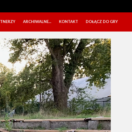
RTNERZY
ARCHIWALNE...
KONTAKT
DOŁĄCZ DO GRY
OBÓZ USTKA 2025
NABÓR DZIECI
EŁA
PÓŁKOLONIE 2025
NABÓR SENIORÓW
SBO 2023
CZARNI W MEDIACH
KADRA 2006
FESTYN CHARYTATYWNY
CZAS NA DZIEWCZYNY
OBÓZ W ZATONIU 2020