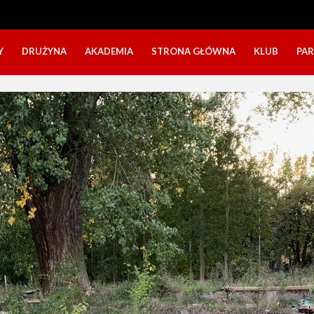
Y
DRUŻYNA
AKADEMIA
STRONA GŁÓWNA
KLUB
PA
SZTAB TRENERSKI
KATEGORIE WIEKOWE
O NAS
DOŁĄCZ DO GRY
NABÓR DZIECI
NASZE DZI
SZTAB TRENERSKI
OPINIE RODZICÓW O OBOZACH