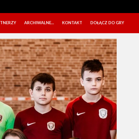
RTNERZY
ARCHIWALNE...
KONTAKT
DOŁĄCZ DO GRY
OBÓZ USTKA 2025
NABÓR DZIECI
EŁA
PÓŁKOLONIE 2025
NABÓR SENIORÓW
SBO 2023
CZARNI W MEDIACH
KADRA 2006
FESTYN CHARYTATYWNY
CZAS NA DZIEWCZYNY
OBÓZ W ZATONIU 2020