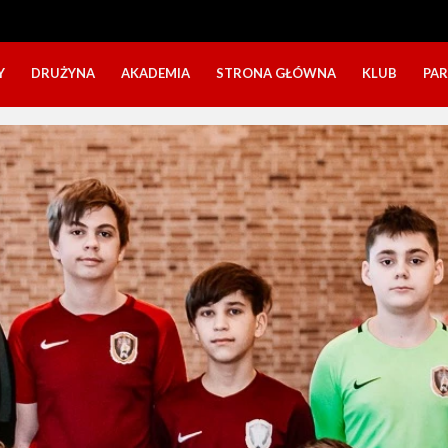
Y
DRUŻYNA
AKADEMIA
STRONA GŁÓWNA
KLUB
PA
SZTAB TRENERSKI
KATEGORIE WIEKOWE
O NAS
DOŁĄCZ DO GRY
NABÓR DZIECI
NASZE DZI
SZTAB TRENERSKI
OPINIE RODZICÓW O OBOZACH