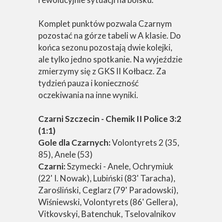
Komplet punktów pozwala Czarnym
pozostać na górze tabeli w A klasie. Do
końca sezonu pozostają dwie kolejki,
ale tylko jedno spotkanie. Na wyjeździe
zmierzymy się z GKS II Kołbacz. Za
tydzień pauza i konieczność
oczekiwania na inne wyniki.
Czarni Szczecin - Chemik II Police 3:2
(1:1)
Gole dla Czarnych:
Volontyrets 2 (35,
85), Anele (53)
Czarni:
Szymecki - Anele, Ochrymiuk
(22' I. Nowak), Lubiński (83' Taracha),
Zarośliński, Ceglarz (79' Paradowski),
Wiśniewski, Volontyrets (86' Gellera),
Vitkovskyi, Batenchuk, Tselovalnikov