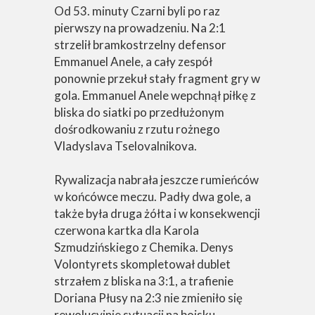
Od 53. minuty Czarni byli po raz
pierwszy na prowadzeniu. Na 2:1
strzelił bramkostrzelny defensor
Emmanuel Anele, a cały zespół
ponownie przekuł stały fragment gry w
gola. Emmanuel Anele wepchnął piłkę z
bliska do siatki po przedłużonym
dośrodkowaniu z rzutu rożnego
Vladyslava Tselovalnikova.
Rywalizacja nabrała jeszcze rumieńców
w końcówce meczu. Padły dwa gole, a
także była druga żółta i w konsekwencji
czerwona kartka dla Karola
Szmudzińskiego z Chemika. Denys
Volontyrets skompletował dublet
strzałem z bliska na 3:1, a trafienie
Doriana Płusy na 2:3 nie zmieniło się
rewolucyjnie sytuacji na boisku.