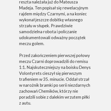
reszta należała już do Mateusza
Madeja. Ten popisał się rewelacyjnym
rajdem między Czarnymi, a na koniec
wykonał jeszcze dobitkę własnego
strzału w słupek. Prawdziwie
samodzielna robota i policzanie
udokumentowali odważny początek
meczu golem.
Przed zakończeniem pierwszej połowy
meczu Czarni doprowadzili do remisu
1:1. Najskuteczniejszy na boisku Denys
Volontyrets cieszył się pierwszym
trafieniem w 35. minucie. Oddał strzał
w narożnik bramki po serii niezdarnych
zachowań Chemików, którzy nie
poradzili sobie z dalekim wrzutem piłki
z autu.