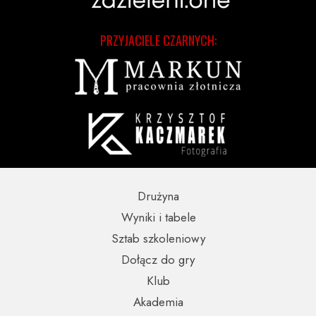
PRZYJACIELE CZARNYCH:
Drużyna
Wyniki i tabele
Sztab szkoleniowy
Dołącz do gry
Klub
Akademia