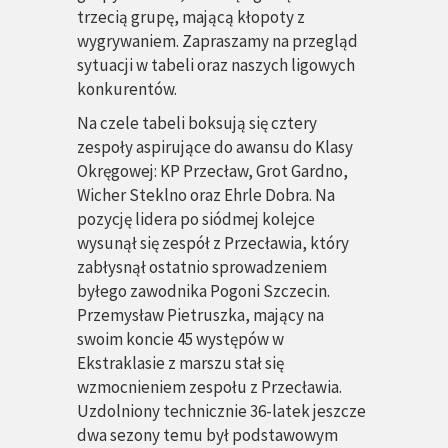
trzecią grupę, mającą kłopoty z
wygrywaniem. Zapraszamy na przegląd
sytuacji w tabeli oraz naszych ligowych
konkurentów.
Na czele tabeli boksują się cztery
zespoły aspirujące do awansu do Klasy
Okręgowej: KP Przecław, Grot Gardno,
Wicher Steklno oraz Ehrle Dobra. Na
pozycję lidera po siódmej kolejce
wysunął się zespół z Przecławia, który
zabłysnął ostatnio sprowadzeniem
byłego zawodnika Pogoni Szczecin.
Przemysław Pietruszka, mający na
swoim koncie 45 występów w
Ekstraklasie z marszu stał się
wzmocnieniem zespołu z Przecławia.
Uzdolniony technicznie 36-latek jeszcze
dwa sezony temu był podstawowym