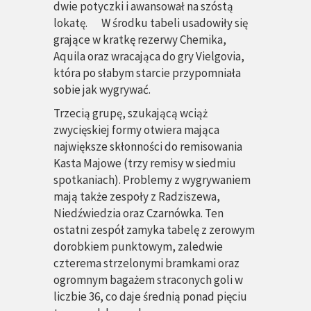
dwie potyczki i awansował na szóstą
lokatę. W środku tabeli usadowiły się
grające w kratkę rezerwy Chemika,
Aquila oraz wracająca do gry Vielgovia,
która po słabym starcie przypomniała
sobie jak wygrywać.
Trzecią grupę, szukającą wciąż
zwycięskiej formy otwiera mająca
największe skłonności do remisowania
Kasta Majowe (trzy remisy w siedmiu
spotkaniach). Problemy z wygrywaniem
mają także zespoły z Radziszewa,
Niedźwiedzia oraz Czarnówka. Ten
ostatni zespół zamyka tabelę z zerowym
dorobkiem punktowym, zaledwie
czterema strzelonymi bramkami oraz
ogromnym bagażem straconych goli w
liczbie 36, co daje średnią ponad pięciu