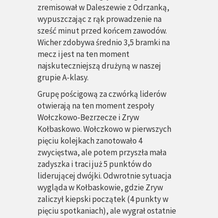
zremisował w Daleszewie z Odrzanką,
wypuszczając z rąk prowadzenie na
sześć minut przed końcem zawodów.
Wicher zdobywa średnio 3,5 bramki na
mecz i jest na ten moment
najskuteczniejszą drużyną w naszej
grupie A-klasy.
Grupę pościgową za czwórką liderów
otwierają na ten moment zespoły
Wołczkowo-Bezrzecze i Zryw
Kołbaskowo. Wołczkowo w pierwszych
pięciu kolejkach zanotowało 4
zwycięstwa, ale potem przyszła mała
zadyszka i traci już 5 punktów do
liderującej dwójki. Odwrotnie sytuacja
wygląda w Kołbaskowie, gdzie Zryw
zaliczył kiepski początek (4 punkty w
pięciu spotkaniach), ale wygrał ostatnie