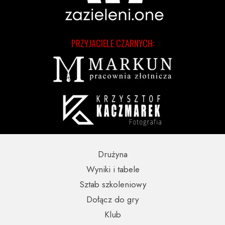
PRZYJACIELE CZARNYCH:
Drużyna
Wyniki i tabele
Sztab szkoleniowy
Dołącz do gry
Klub