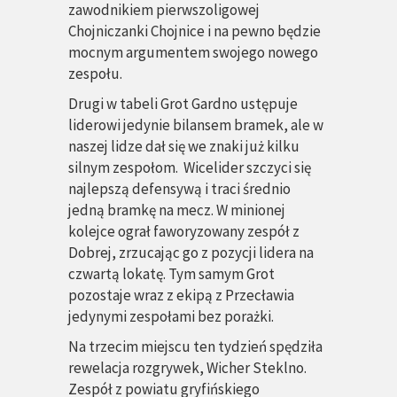
zawodnikiem pierwszoligowej
Chojniczanki Chojnice i na pewno będzie
mocnym argumentem swojego nowego
zespołu.
Drugi w tabeli Grot Gardno ustępuje
liderowi jedynie bilansem bramek, ale w
naszej lidze dał się we znaki już kilku
silnym zespołom. Wicelider szczyci się
najlepszą defensywą i traci średnio
jedną bramkę na mecz. W minionej
kolejce ograł faworyzowany zespół z
Dobrej, zrzucając go z pozycji lidera na
czwartą lokatę. Tym samym Grot
pozostaje wraz z ekipą z Przecławia
jedynymi zespołami bez porażki.
Na trzecim miejscu ten tydzień spędziła
rewelacja rozgrywek, Wicher Steklno.
Zespół z powiatu gryfińskiego