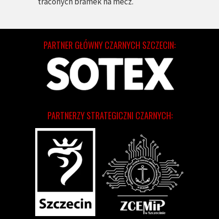
traconych bramek na mecz.
PARTNER GŁÓWNY CZARNYCH SZCZECIN:
PARTNERZY STRATEGICZNI CZARNYCH: