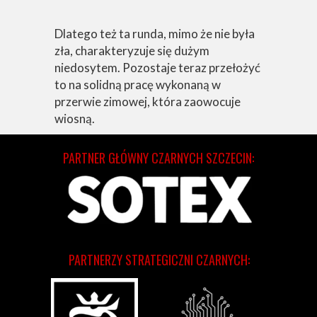
Dlatego też ta runda, mimo że nie była
zła, charakteryzuje się dużym
niedosytem. Pozostaje teraz przełożyć
to na solidną pracę wykonaną w
przerwie zimowej, która zaowocuje
wiosną.
PARTNER GŁÓWNY CZARNYCH SZCZECIN:
PARTNERZY STRATEGICZNI CZARNYCH: