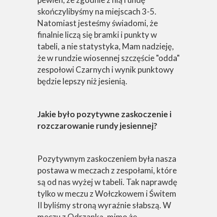
skończylibyśmy na miejscach 3-5.
Natomiast jesteśmy świadomi, że
finalnie liczą się bramki i punkty w
tabeli, a nie statystyka, Mam nadzieję,
że w rundzie wiosennej szczęście "odda"
zespołowi Czarnych i wynik punktowy
będzie lepszy niż jesienią.
Jakie było pozytywne zaskoczenie i
rozczarowanie rundy jesiennej?
Pozytywnym zaskoczeniem była nasza
postawa w meczach z zespołami, które
są od nas wyżej w tabeli. Tak naprawdę
tylko w meczu z Wołczkowem i Świtem
II byliśmy stroną wyraźnie słabszą. W
meczu z Odrzanką, mimo że