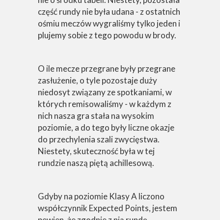
część rundy nie była udana - z ostatnich
ośmiu meczów wygraliśmy tylko jeden i
plujemy sobie z tego powodu w brody.
O ile mecze przegrane były przegrane
zasłużenie, o tyle pozostaje duży
niedosyt związany ze spotkaniami, w
których remisowaliśmy - w każdym z
nich nasza gra stała na wysokim
poziomie, a do tego były liczne okazje
do przechylenia szali zwycięstwa.
Niestety, skuteczność była w tej
rundzie naszą piętą achillesową.
Gdyby na poziomie Klasy A liczono
współczynnik Expected Points, jestem
pewien, że zgodnie z nią rundę