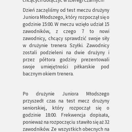
chcących dołączyć w szeregi Czarnych!
Dzień zaczęliśmy od test meczu drużyny
Juniora Młodszego, który rozpoczął się o
godzinie 15:00. W meczu wzięło udział 15
zawodników, z czego 7 to nowi
zawodnicy, chcący sprawdzić swoje siły
w drużynie trenera Szyłki. Zawodnicy
zostali podzieleni na dwie drużyny i
przez półtora godziny prezentowali
swoje umiejętności piłkarskie pod
bacznym okiem trenera.
Po drużynie Juniora Młodszego
przyszedł czas na test mecz drużyny
seniorskiej, który rozpoczął się o
godzinie 18:00. Frekwencja dopisała,
ponieważ na rozpoczęciu stawiło się aż 32
zawodników. Ze wszystkich obecnych na