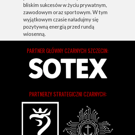
bliskim sukcesów w życiu prywatnym,
zawodowym oraz sportowym. W tym
wyjątkowym czasie naładujmy się
pozytywną energią przed rundą
wiosenną.
PARTNER GŁÓWNY CZARNYCH SZCZECIN:
PARTNERZY STRATEGICZNI CZARNYCH: