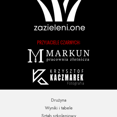
PRZYJACIELE CZARNYCH:
Drużyna
Wyniki i tabele
Sztab szkoleniowy