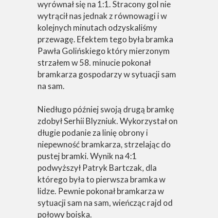
wyrównał się na 1:1. Stracony gol nie
wytrącił nas jednak z równowagi i w
kolejnych minutach odzyskaliśmy
przewagę. Efektem tego była bramka
Pawła Golińskiego który mierzonym
strzałem w 58. minucie pokonał
bramkarza gospodarzy w sytuacji sam
na sam.
Niedługo później swoją drugą bramkę
zdobył Serhii Blyzniuk. Wykorzystał on
długie podanie za linię obrony i
niepewność bramkarza, strzelając do
pustej bramki. Wynik na 4:1
podwyższył Patryk Bartczak, dla
którego była to pierwsza bramka w
lidze. Pewnie pokonał bramkarza w
sytuacji sam na sam, wieńcząc rajd od
połowy boiska.