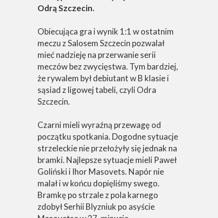
Odrą Szczecin.
Obiecująca gra i wynik 1:1 w ostatnim
meczu z Salosem Szczecin pozwalał
mieć nadzieję na przerwanie serii
meczów bez zwycięstwa. Tym bardziej,
że rywalem był debiutant w B klasie i
sąsiad z ligowej tabeli, czyli Odra
Szczecin.
Czarni mieli wyraźną przewagę od
początku spotkania. Dogodne sytuacje
strzeleckie nie przełożyły się jednak na
bramki. Najlepsze sytuacje mieli Paweł
Goliński i Ihor Masovets. Napór nie
malał i w końcu dopięliśmy swego.
Bramkę po strzale z pola karnego
zdobył Serhii Blyzniuk po asyście