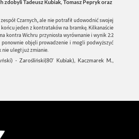
ych zdobyli Tadeusz Kubiak, Tomasz Pepryk oraz
espół Czarnych, ale nie potrafił udowodnić swojej
w końcu jeden z kontrataków na bramkę. Kilkanaście
a kontra Wichru przyniosła wyrównanie i wynik 2:2
ni ponownie objęli prowadzenie i mogli podwyższyć
nie uległ już zmianie.
yński) - Zarośliński(80' Kubiak), Kaczmarek M.,