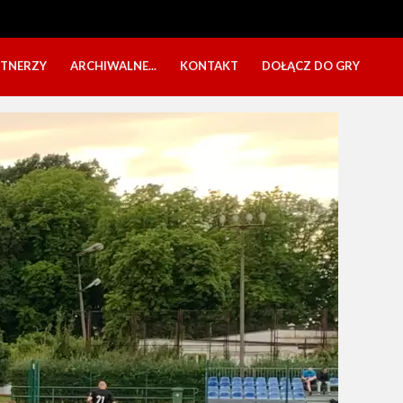
RTNERZY
ARCHIWALNE...
KONTAKT
DOŁĄCZ DO GRY
OBÓZ USTKA 2025
NABÓR DZIECI
EŁA
PÓŁKOLONIE 2025
NABÓR SENIORÓW
SBO 2023
CZARNI W MEDIACH
KADRA 2006
FESTYN CHARYTATYWNY
CZAS NA DZIEWCZYNY
OBÓZ W ZATONIU 2020