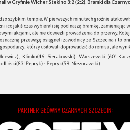
li w Gryfinie Wicher Steklno 3:2 (2:2). Bramki dla Czarn
dzo szybkim tempie. W pierwszych minutach groźnie atakował z
i i co jakiś czas wybierali się pod naszą bramkę, zamieniając 
ymi akcjami, ale nie dowieźli prowadzenia do przerwy. Kolejn
nieznaczną przewagę osiągneli zawodnicy ze Szczecina i to o
gospodarzy, którzy usiłowali doprowadzić do remisu, ale wynik 
łkiewicz), Klimko(46' Sierakowski), Warszewski (60' Kacz
odliński(83' Pepryk) - Pepryk(58' Nieżurawski)
PARTNER GŁÓWNY CZARNYCH SZCZECIN: