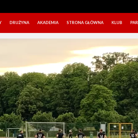
Y
DRUŻYNA
AKADEMIA
STRONA GŁÓWNA
KLUB
PA
SZTAB TRENERSKI
KATEGORIE WIEKOWE
O NAS
DOŁĄCZ DO GRY
NABÓR DZIECI
NASZE DZI
SZTAB TRENERSKI
OPINIE RODZICÓW O OBOZACH