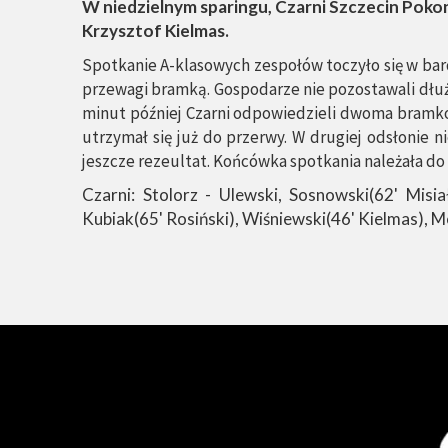
W niedzielnym sparingu, Czarni Szczecin Pokona
Krzysztof Kielmas.
Spotkanie A-klasowych zespołów toczyło się w bar
przewagi bramką. Gospodarze nie pozostawali dłużn
minut później Czarni odpowiedzieli dwoma bramkow
utrzymał się już do przerwy. W drugiej odsłonie 
jeszcze rezeultat. Końcówka spotkania należała do 
Czarni: Stolorz - Ulewski, Sosnowski(62' Misia
Kubiak(65' Rosiński), Wiśniewski(46' Kielmas), M