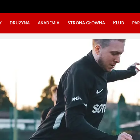
Y
DRUŻYNA
AKADEMIA
STRONA GŁÓWNA
KLUB
PA
SZTAB TRENERSKI
KATEGORIE WIEKOWE
O NAS
DOŁĄCZ DO GRY
NABÓR DZIECI
NASZE DZI
SZTAB TRENERSKI
OPINIE RODZICÓW O OBOZACH