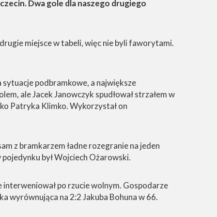
Szczecin. Dwa gole dla naszego drugiego
rugie miejsce w tabeli, więc nie byli faworytami.
a sytuacje podbramkowe, a największe
olem, ale Jacek Janowczyk spudłował strzałem w
enko Patryka Klimko. Wykorzystał on
 sam z bramkarzem ładne rozegranie na jeden
w pojedynku był Wojciech Ożarowski.
ie interweniował po rzucie wolnym. Gospodarze
amka wyrównująca na 2:2 Jakuba Bohuna w 66.