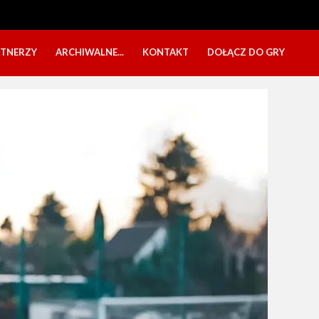
RTNERZY
ARCHIWALNE...
KONTAKT
DOŁĄCZ DO GRY
OBÓZ USTKA 2025
NABÓR DZIECI
EŁA
PÓŁKOLONIE 2025
NABÓR SENIORÓW
SBO 2023
CZARNI W MEDIACH
KADRA 2006
FESTYN CHARYTATYWNY
CZAS NA DZIEWCZYNY
OBÓZ W ZATONIU 2020