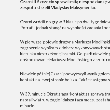
Czarni II Szczecin sprawili miłą niespodziankę
zespołu strzelił Vladyslav Maksymenko.
Czarni wrócili do gry w B klasie po dwutygodniowe
Potrafili jednak stanąć na wysokości zadania i o
W pierwszej połowie drużyna Mariusza Modlińsk
zagrożenie wynikało z dobrze wykonywanych stał
kierunku niestrzeżonej bramki. Gol padł niewiele
dośrodkowanie Mariusza Modlińskiego z rzutu r
Niewiele później Czarni podwyższyli wynik golem
kontakt na lewej stronie boiska. Także następna
W 39. minucie Okręt złapał kontakt za sprawą t
nabrali wiatru w żagle i dalsza faza meczu zost
minucie.