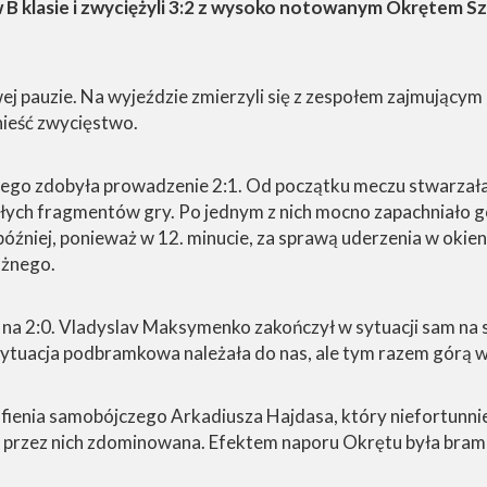
 w B klasie i zwyciężyli 3:2 z wysoko notowanym Okrętem 
j pauzie. Na wyjeździe zmierzyli się z zespołem zajmującym d
dnieść zwycięstwo.
iego zdobyła prowadzenie 2:1. Od początku meczu stwarzał
ych fragmentów gry. Po jednym z nich mocno zapachniało g
 później, ponieważ w 12. minucie, za sprawą uderzenia w oki
ożnego.
 na 2:0. Vladyslav Maksymenko zakończył w sytuacji sam na
 sytuacja podbramkowa należała do nas, ale tym razem górą 
rafienia samobójczego Arkadiusza Hajdasa, który niefortunn
ała przez nich zdominowana. Efektem naporu Okrętu była br