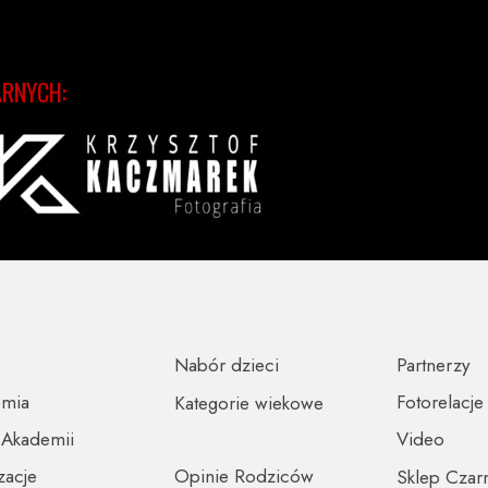
ARNYCH:
Nabór dzieci
Partnerzy
emia
Fotorelacje
Kategorie wiekowe
 Akademii
Video
zacje
Opinie Rodziców
Sklep Czar