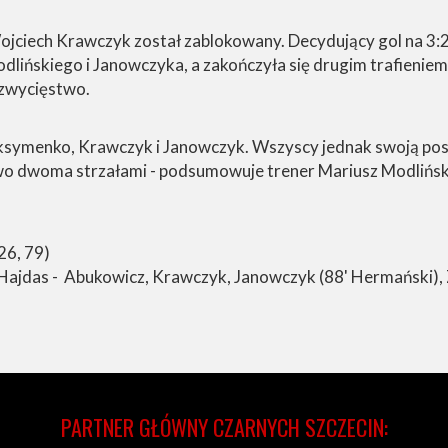
 Wojciech Krawczyk został zablokowany. Decydujący gol na 3:2
lińskiego i Janowczyka, a zakończyła się drugim trafienie
 zwycięstwo.
aksymenko, Krawczyk i Janowczyk. Wszyscy jednak swoją pos
o dwoma strzałami - podsumowuje trener Mariusz Modlińsk
26, 79)
, Hajdas - Abukowicz, Krawczyk, Janowczyk (88' Hermański),
PARTNER GŁÓWNY CZARNYCH SZCZECIN: