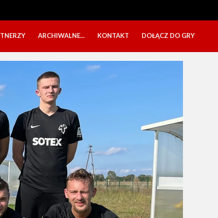
RTNERZY
ARCHIWALNE...
KONTAKT
DOŁĄCZ DO GRY
OBÓZ USTKA 2025
NABÓR DZIECI
EŁA
PÓŁKOLONIE 2025
NABÓR SENIORÓW
SBO 2023
CZARNI W MEDIACH
KADRA 2006
FESTYN CHARYTATYWNY
CZAS NA DZIEWCZYNY
OBÓZ W ZATONIU 2020