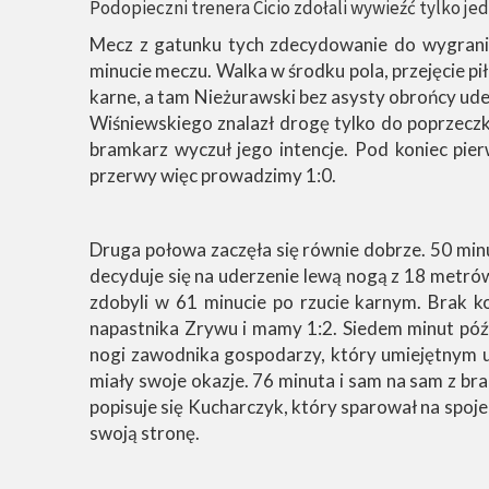
Podopieczni trenera Cicio zdołali wywieźć tylko 
Mecz z gatunku tych zdecydowanie do wygrania,
minucie meczu. Walka w środku pola, przejęcie pił
karne, a tam Nieżurawski bez asysty obrońcy uder
Wiśniewskiego znalazł drogę tylko do poprzeczk
bramkarz wyczuł jego intencje. Pod koniec pier
przerwy więc prowadzimy 1:0.
Druga połowa zaczęła się równie dobrze. 50 minu
decyduje się na uderzenie lewą nogą z 18 met
zdobyli w 61 minucie po rzucie karnym. Brak 
napastnika Zrywu i mamy 1:2. Siedem minut późn
nogi zawodnika gospodarzy, który umiejętnym ud
miały swoje okazje. 76 minuta i sam na sam z bra
popisuje się Kucharczyk, który sparował na spoj
swoją stronę.