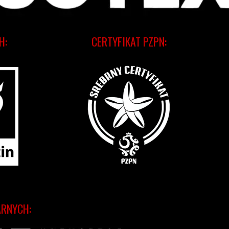
H:
CERTYFIKAT PZPN:
ARNYCH: