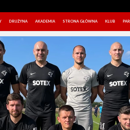
Y
DRUŻYNA
AKADEMIA
STRONA GŁÓWNA
KLUB
PA
SZTAB TRENERSKI
KATEGORIE WIEKOWE
O NAS
DOŁĄCZ DO GRY
NABÓR DZIECI
NASZE DZI
SZTAB TRENERSKI
OPINIE RODZICÓW O OBOZACH