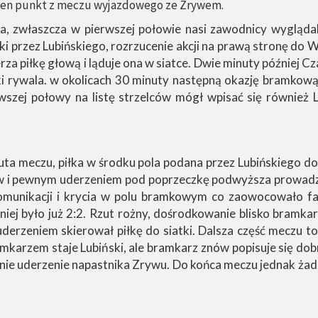
jeden punkt z meczu wyjazdowego ze Zrywem.
 zwłaszcza w pierwszej połowie nasi zawodnicy wyglądali
ki przez Lubińskiego, rozrzucenie akcji na prawą stronę do 
za piłkę głową i ląduje ona w siatce. Dwie minuty później 
i rywala. w okolicach 30 minuty następną okazję bramkową
wszej połowy na listę strzelców mógł wpisać się również L
ta meczu, piłka w środku pola podana przez Lubińskiego do
rów i pewnym uderzeniem pod poprzeczkę podwyższa prowa
komunikacji i krycia w polu bramkowym co zaowocowało f
iej było już 2:2. Rzut rożny, dośrodkowanie blisko bramkar
erzeniem skierował piłkę do siatki. Dalsza część meczu to
mkarzem staje Lubiński, ale bramkarz znów popisuje się dob
enie uderzenie napastnika Zrywu. Do końca meczu jednak żadn