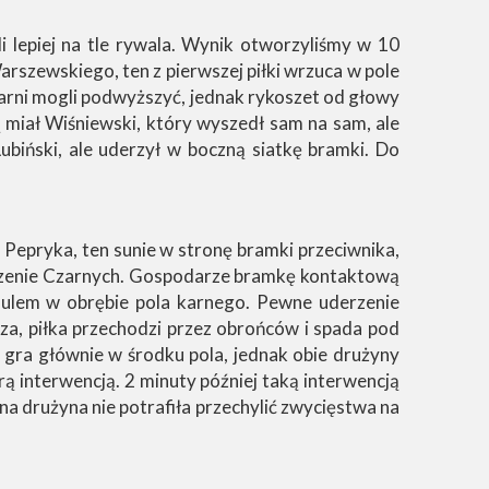
 lepiej na tle rywala. Wynik otworzyliśmy w 10
Warszewskiego, ten z pierwszej piłki wrzuca w pole
Czarni mogli podwyższyć, jednak rykoszet od głowy
 miał Wiśniewski, który wyszedł sam na sam, ale
ubiński, ale uderzył w boczną siatkę bramki. Do
 Pepryka, ten sunie w stronę bramki przeciwnika,
dzenie Czarnych. Gospodarze bramkę kontaktową
aulem w obrębie pola karnego. Pewne uderzenie
za, piłka przechodzi przez obrońców i spada pod
 gra głównie w środku pola, jednak obie drużyny
rą interwencją. 2 minuty później taką interwencją
a drużyna nie potrafiła przechylić zwycięstwa na