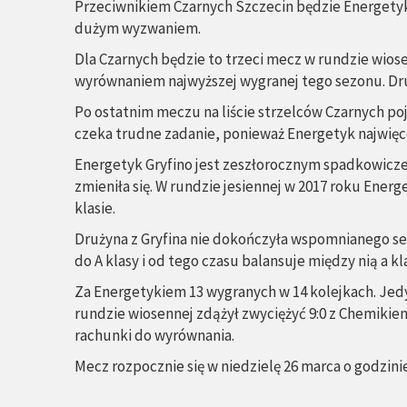
Przeciwnikiem Czarnych Szczecin będzie Energetyk 
dużym wyzwaniem.
Dla Czarnych będzie to trzeci mecz w rundzie wiose
wyrównaniem najwyższej wygranej tego sezonu. Dru
Po ostatnim meczu na liście strzelców Czarnych poja
czeka trudne zadanie, ponieważ Energetyk najwięcej 
Energetyk Gryfino jest zeszłorocznym spadkowicze
zmieniła się. W rundzie jesiennej w 2017 roku Ener
klasie.
Drużyna z Gryfina nie dokończyła wspomnianego se
do A klasy i od tego czasu balansuje między nią a k
Za Energetykiem 13 wygranych w 14 kolejkach. Je
rundzie wiosennej zdążył zwyciężyć 9:0 z Chemikiem
rachunki do wyrównania.
Mecz rozpocznie się w niedzielę 26 marca o godzinie