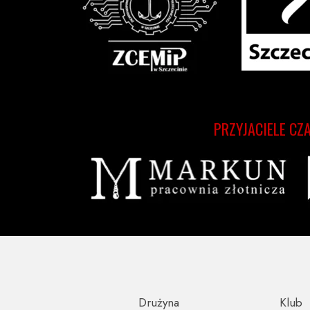
PRZYJACIELE CZ
Drużyna
Klub