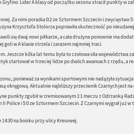
Gryfino. Lider A klasy od początku sezonu stracił punkty w z
nnej. Za nimi porażka 0:2 ze Sztormem Szczecin i zwycięstwo 5:
żyna Krzysztofa Stolorza poprawiła skuteczność po nieudanej 
wili się dwaj nowi piłkarze, a cała drużyna ponownie ma dodatni
goli w A klasie strzela i zarazem najmniej traci.
m. Jeszcze kilka lat temu była to czołowa siła województwa z
getyk startował w trzeciej lidze po dwóch awansach z rzędu, a 
zonu, ponieważ za wynikami sportowymi nie nadążyła sytuacja 
lasą okręgową. Aktualnie najbliższy przeciwnik Czarnych jest n
dyne punkty zgubił w zremisowanym 1:1 meczu z Odrzanką Radz
 II Police i 5:0 ze Sztormem Szczecin. Z Czarnymi wygrał już w
 14:30 na boisku przy ulicy Kresowej.