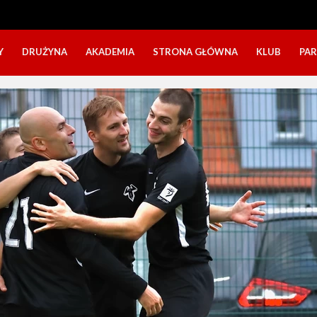
Y
DRUŻYNA
AKADEMIA
STRONA GŁÓWNA
KLUB
PA
SZTAB TRENERSKI
KATEGORIE WIEKOWE
O NAS
DOŁĄCZ DO GRY
NABÓR DZIECI
NASZE DZI
SZTAB TRENERSKI
OPINIE RODZICÓW O OBOZACH