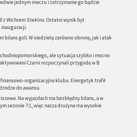
aledwie jednym meczu i zatrzymanie go będzie
0 z Wichrem Steklno. Ostatni wynik był
inauguracji.
 bilans goli. W niedzielę zarówno obronę, jak i atak
achodniopomorskiego, ale sytuacja szybko i mocno
reaktywowani Czarni rozpoczynali przygodę w B
finansowo-organizacyjna klubu. Energetyk trafił
a drodze do awansu.
iszewo. Na wyjazdach ma bezbłędny bilans, a w
 tym sezonie 7:1, więc nasza drużyna ma wysokie