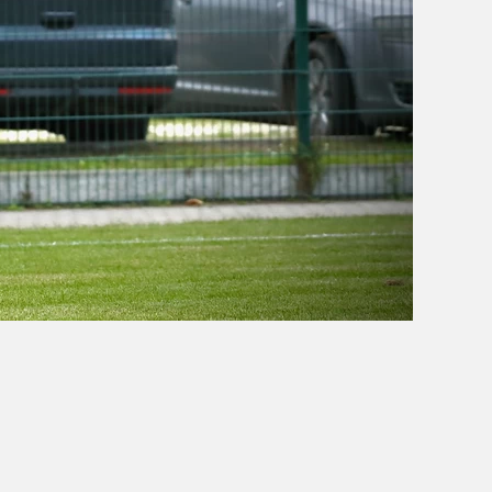
OBÓZ W KALISZU 2020
FOTORELACJE
VIDEO
OFERTA LATO 2020
ARCHIWUM OBOZÓW
WYNIKI