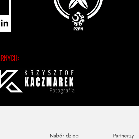
ARNYCH:
Nabór dzieci
Partnerzy