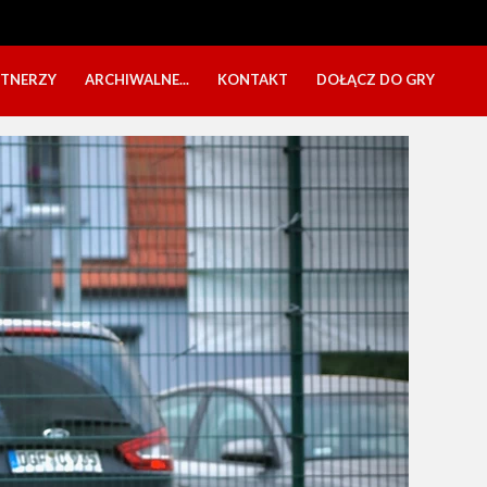
RTNERZY
ARCHIWALNE...
KONTAKT
DOŁĄCZ DO GRY
OBÓZ USTKA 2025
NABÓR DZIECI
EŁA
PÓŁKOLONIE 2025
NABÓR SENIORÓW
SBO 2023
CZARNI W MEDIACH
KADRA 2006
FESTYN CHARYTATYWNY
CZAS NA DZIEWCZYNY
OBÓZ W ZATONIU 2020