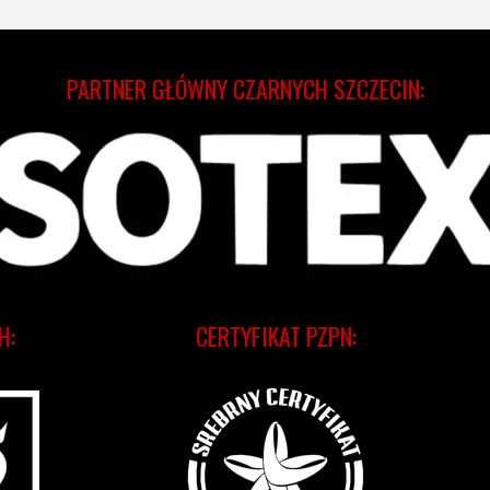
PARTNER GŁÓWNY CZARNYCH SZCZECIN:
H:
CERTYFIKAT PZPN: