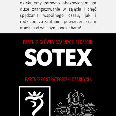
dziękujemy zarówno obozowiczom, za
duże zaangażowanie w zajęcia i chęć
spędzania wspólnego czasu, jak i
rodzicom za zaufanie i powierzenie nam
opieki nad własnymi pociechami!
PARTNER GŁÓWNY CZARNYCH SZCZECIN:
PARTNERZY STRATEGICZNI CZARNYCH: