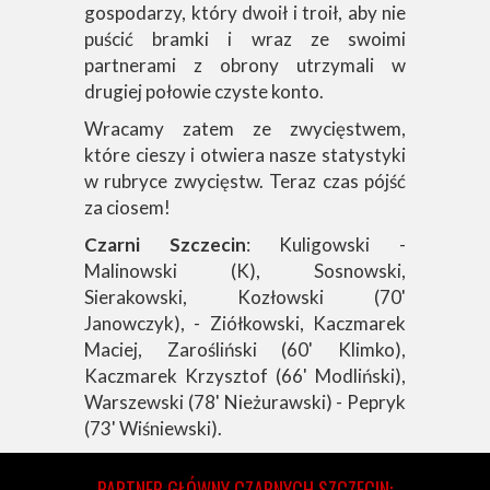
gospodarzy, który dwoił i troił, aby nie
puścić bramki i wraz ze swoimi
partnerami z obrony utrzymali w
drugiej połowie czyste konto.
Wracamy zatem ze zwycięstwem,
które cieszy i otwiera nasze statystyki
w rubryce zwycięstw. Teraz czas pójść
za ciosem!
Czarni Szczecin
: Kuligowski -
Malinowski (K), Sosnowski,
Sierakowski, Kozłowski (70'
Janowczyk), - Ziółkowski, Kaczmarek
Maciej, Zarośliński (60' Klimko),
Kaczmarek Krzysztof (66' Modliński),
Warszewski (78' Nieżurawski) - Pepryk
(73' Wiśniewski).
PARTNER GŁÓWNY CZARNYCH SZCZECIN: