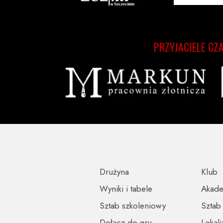
PRZYJACIELE CZ
Drużyna
Klub
Wyniki i tabele
Akad
Sztab szkoleniowy
Sztab
Dołącz do gry
Lokali