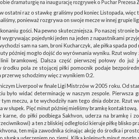
obie dramaturgię na inaugurację rozgrywek o Puchar Prezesa 
ów ostatni raz o stawkę graliśmy pod koniec Listopada, więc 
naliśmy, ponieważ rozgrywa on swoje mecze w innej grupie l
onaniu gości. Na pewno skuteczniejsza. Po naszej stronie
ł wygrywając pojedynki jeden na jeden z napastnikami przy
ychodzi sam na sam, broni Kucharczyk, ale piłka spada pod n
uty później mogło dojść do wyrównania wyniku. Rzut wolny z 
 linii bramkowej. Dalsza część pierwszej połowy do już
w środku pola ze stojącej piłki pomocnik podaje bezpośre
 przerwę schodzimy więc z wynikiem 0:2.
iczym Liverpool w finale Ligi Mistrzów w 2005 roku. Od stan
ęciu było widać determinację w naszym zespole. Pierwsza g
w tym meczu, a te wychodziły nam tego dnia dobrze. Rzut w
rza w słupek. Pięć minut później mieliśmy bramkę kontaktow
e karne, do piłki podbiega Sakhvon, uderza na bramkę i z
zeciwnikowi) a ten z bliskiej odległości kieruje piłkę blisko 
akhvona, ten mija zawodnika ścinając akcję do środka i pros
 słupka uderzeniem po ziemi. Kilka kolejnych minut mogło 