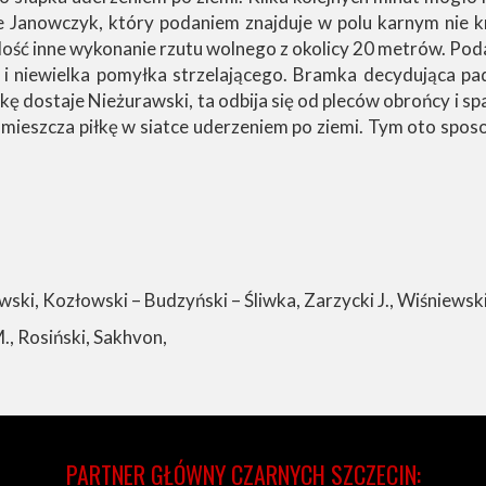
 Janowczyk, który podaniem znajduje w polu karnym nie kry
dość inne wykonanie rzutu wolnego z okolicy 20 metrów. Poda
i i niewielka pomyłka strzelającego. Bramka decydująca p
ę dostaje Nieżurawski, ta odbija się od pleców obrońcy i s
e umieszcza piłkę w siatce uderzeniem po ziemi. Tym oto s
ki, Kozłowski – Budzyński – Śliwka, Zarzycki J., Wiśniewski
., Rosiński, Sakhvon,
PARTNER GŁÓWNY CZARNYCH SZCZECIN: