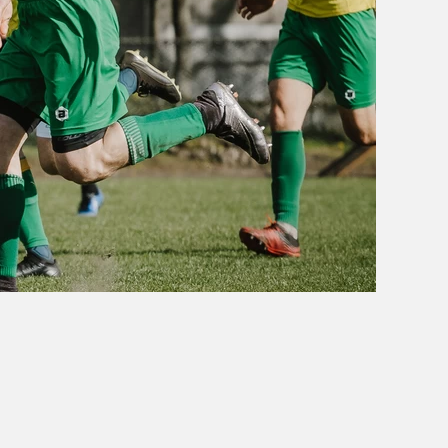
OBÓZ W KALISZU 2020
FOTORELACJE
VIDEO
OFERTA LATO 2020
ARCHIWUM OBOZÓW
WYNIKI