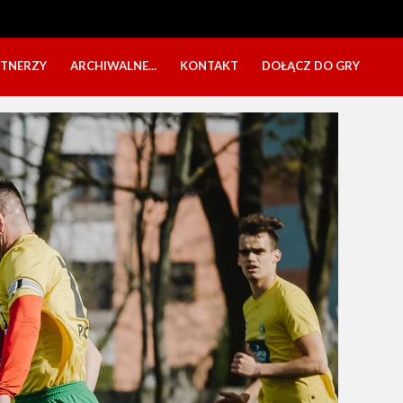
RTNERZY
ARCHIWALNE...
KONTAKT
DOŁĄCZ DO GRY
OBÓZ USTKA 2025
NABÓR DZIECI
EŁA
PÓŁKOLONIE 2025
NABÓR SENIORÓW
SBO 2023
CZARNI W MEDIACH
KADRA 2006
FESTYN CHARYTATYWNY
CZAS NA DZIEWCZYNY
OBÓZ W ZATONIU 2020