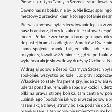
Pierwsza drużyna Czarnych Szczecin zafundowała s
Dawno nas na boisku nie było. Nie licząc sparing
meczowy z przeciwnikiem, którego totalnie nie z
Pierwsza połowa była zdecydowanie lepsza w wyk
nasz bramkarz, który kilkukrotnie ratował zespó
meczu. Podanie wzdłuż pola karnego, napastnik w
do pustej bramki z odległości 6 metrów. Dwie min
samo spojenie bramki tak, że piłka ląduje na
przypieczętowali w 35 minucie, gdzie po faulu 
wykańcza akcję skrzydłowy drużyny Czcibora. Na
W drugiej połowie Zespół Czarnych Szczecin był n
spokojnie, wszystko po kolei. Już przy rozpocz
Właściwie to stały fragment gry, jeden z wielu 
uderza ponad murem, piłka spada w kozioł i ude
piłki na prawą stronę boiska, tam centra w pol
Lubinskiego ( podobnie jak w pierwszej połowie pr
razem akcja z lewej strony boiska, podanie do S
bramkarzem, a ten ponownie umieszcza piłkę koło