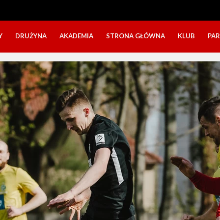
Y
DRUŻYNA
AKADEMIA
STRONA GŁÓWNA
KLUB
PA
SZTAB TRENERSKI
KATEGORIE WIEKOWE
O NAS
DOŁĄCZ DO GRY
NABÓR DZIECI
NASZE DZI
SZTAB TRENERSKI
OPINIE RODZICÓW O OBOZACH