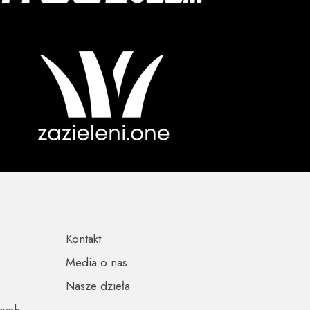
Kontakt
Media o nas
Nasze dzieła