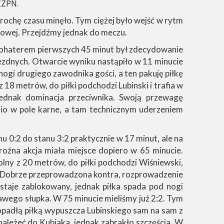
ZZPN.
trochę czasu minęło. Tym ciężej było wejść w rytm
igowej. Przejdźmy jednak do meczu.
 bohaterem pierwszych 45 minut był zdecydowanie
jezdnych. Otwarcie wyniku nastąpiło w 11 minucie
ogi drugiego zawodnika gości, a ten pakuję piłkę
18 metrów, do piłki podchodzi Lubinski i trafia w
 jednak dominacja przeciwnika. Swoją przewagę
dnio w pole karne, a tam technicznym uderzeniem
u 0:2 do stanu 3:2 praktycznie w 17 minut, ale na
roźna akcja miała miejsce dopiero w 65 minucie.
olny z 20 metrów, do piłki podchodzi Wiśniewski,
ą. Dobrze przeprowadzona kontra, rozprowadzenie
ostaje zablokowany, jednak piłka spada pod nogi
prawego słupka. W 75 minucie mieliśmy już 2:2. Tym
topadłą piłką wypuszcza Lubinskiego sam na sam z
należeć do Kubiaka, jednak zabrakło szczęścia. W