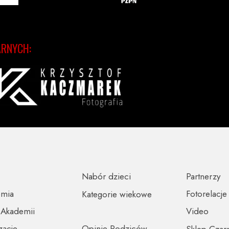
ARNYCH:
Nabór dzieci
Partnerzy
emia
Fotorelacje
Kategorie wiekowe
 Akademii
Video
zacje
Opinie Rodziców