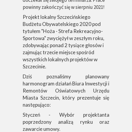
doczekał się swojego terminarza. Prace
powinny zakończyć się w sierpniu 2021!
Projekt lokalny Szczecińskiego
Budżetu Obywatelskiego 2020 pod
tytułem "Hoża - Strefa Rekreacyjno-
Sportowa" zwyciężył w zeszłym roku,
zdobywając ponad 2 tysiące głosów i
zajmując trzecie miejsce spośród
wszystkich lokalnych projektów w
Szczecinie.
Dziś poznaliśmy planowany
harmonogram działań Biura Inwestycji i
Remontów Oświatowych Urzędu
Miasta Szczecin, który prezentuje się
następująco:
Styczeń - Wybór projektanta
poprzedzony analizą rynku oraz
zawarcie umowy.