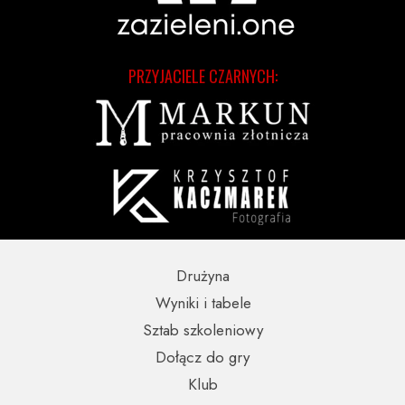
PRZYJACIELE CZARNYCH:
Drużyna
Wyniki i tabele
Sztab szkoleniowy
Dołącz do gry
Klub