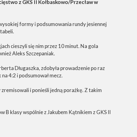
wycięstwo z GKS II Kołbaskowo/Przecław w
wysokiej formy i podsumowania rundy jesiennej
abeli.
ch cieszyli się nim przez 10 minut. Na gola
wnież Aleks Szczepaniak.
berta Długaszka, zdobyła prowadzenie po raz
ik na 4:2 i podsumował mecz.
remisowali i ponieśli jedną porażkę. Z takim
ów B klasy wspólnie z Jakubem Kątnikiem z GKS II