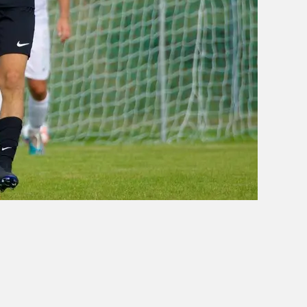
OBÓZ W KALISZU 2020
FOTORELACJE
VIDEO
OFERTA LATO 2020
ARCHIWUM OBOZÓW
WYNIKI