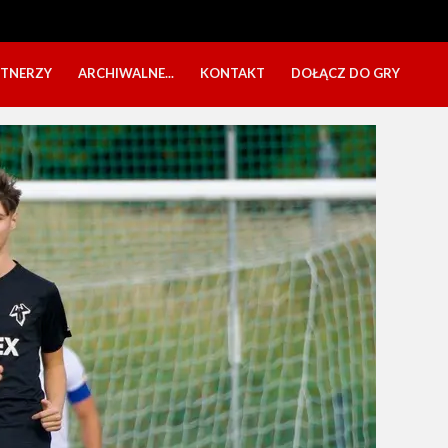
RTNERZY
ARCHIWALNE...
KONTAKT
DOŁĄCZ DO GRY
OBÓZ USTKA 2025
NABÓR DZIECI
EŁA
PÓŁKOLONIE 2025
NABÓR SENIORÓW
SBO 2023
CZARNI W MEDIACH
KADRA 2006
FESTYN CHARYTATYWNY
CZAS NA DZIEWCZYNY
OBÓZ W ZATONIU 2020