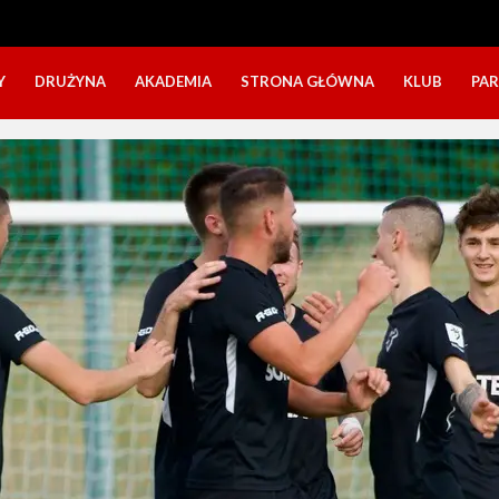
Y
DRUŻYNA
AKADEMIA
STRONA GŁÓWNA
KLUB
PA
SZTAB TRENERSKI
KATEGORIE WIEKOWE
O NAS
DOŁĄCZ DO GRY
NABÓR DZIECI
NASZE DZI
SZTAB TRENERSKI
OPINIE RODZICÓW O OBOZACH