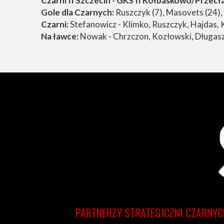
Czarni II Szczecin - GKS II Kołbaskowo/Przecła
Gole dla Czarnych:
Ruszczyk (7), Masovets (24),
Czarni:
Stefanowicz - Klimko, Ruszczyk, Hajdas,
Na ławce:
Nowak - Chrzczon, Kozłowski, Długasz
PARTNERZY STRATEGICZNI CZARNYC