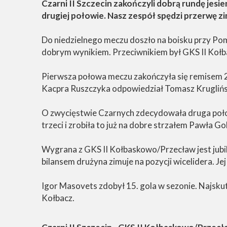
Czarni II Szczecin zakończyli dobrą rundę jes
drugiej połowie. Nasz zespół spędzi przerwę zi
Do niedzielnego meczu doszło na boisku przy Po
dobrym wynikiem. Przeciwnikiem był GKS II Kołba
Pierwsza połowa meczu zakończyła się remisem 2:2
Kacpra Ruszczyka odpowiedział Tomasz Krugliński
O zwycięstwie Czarnych zdecydowała druga poło
trzeci i zrobiła to już na dobre strzałem Pawła 
Wygrana z GKS II Kołbaskowo/Przecław jest jubil
bilansem drużyna zimuje na pozycji wicelidera. Jej
Igor Masovets zdobył 15. gola w sezonie. Najsku
Kołbacz.