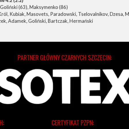
w 4:2 (2:2)
 Goliński (63), Maksymenko (86)
 Król, Kubiak, Masovets, Paradowski, Tselovalnikov, Dzesa
ek, Adamek, Goliński, Bartczak, Hermański
PARTNER GŁÓWNY CZARNYCH SZCZECIN:
H:
CERTYFIKAT PZPN: