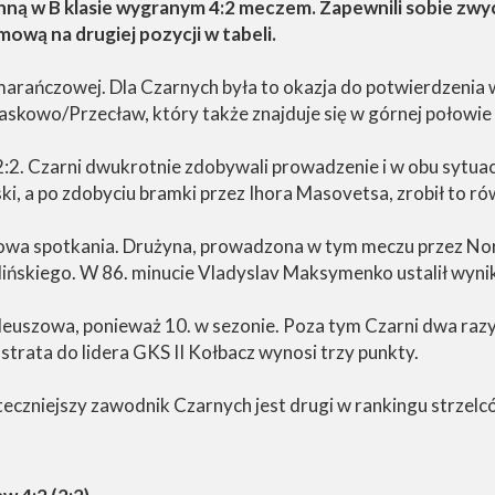
ienną w B klasie wygranym 4:2 meczem. Zapewnili sobie z
mową na drugiej pozycji w tabeli.
marańczowej. Dla Czarnych była to okazja do potwierdzenia 
skowo/Przecław, który także znajduje się w górnej połowie t
. Czarni dwukrotnie zdobywali prowadzenie i w obu sytuacja
, a po zdobyciu bramki przez Ihora Masovetsa, zrobił to ró
wa spotkania. Drużyna, prowadzona w tym meczu przez Nor
Golińskiego. W 86. minucie Vladyslav Maksymenko ustalił wyn
euszowa, ponieważ 10. w sezonie. Poza tym Czarni dwa razy z
 strata do lidera GKS II Kołbacz wynosi trzy punkty.
teczniejszy zawodnik Czarnych jest drugi w rankingu strzelc