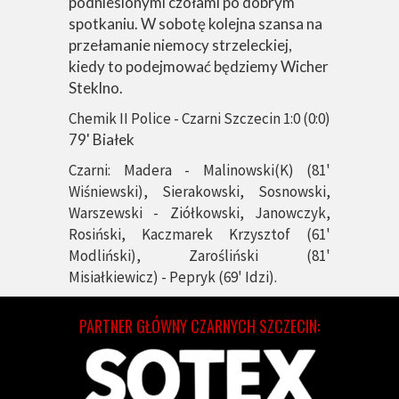
podniesionymi czołami po dobrym
spotkaniu. W sobotę kolejna szansa na
przełamanie niemocy strzeleckiej,
kiedy to podejmować będziemy Wicher
Steklno.
Chemik II Police - Czarni Szczecin 1:0 (0:0)
79' Białek
Czarni
: Madera - Malinowski(K) (81'
Wiśniewski), Sierakowski, Sosnowski,
Warszewski - Ziółkowski, Janowczyk,
Rosiński, Kaczmarek Krzysztof (61'
Modliński), Zarośliński (81'
Misiałkiewicz) - Pepryk (69' Idzi).
PARTNER GŁÓWNY CZARNYCH SZCZECIN: