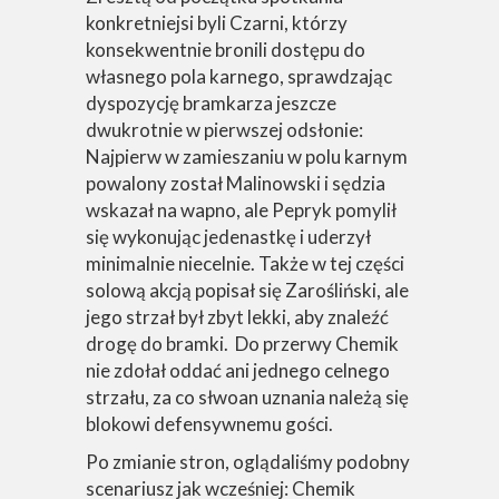
konkretniejsi byli Czarni, którzy
konsekwentnie bronili dostępu do
własnego pola karnego, sprawdzając
dyspozycję bramkarza jeszcze
dwukrotnie w pierwszej odsłonie:
Najpierw w zamieszaniu w polu karnym
powalony został Malinowski i sędzia
wskazał na wapno, ale Pepryk pomylił
się wykonując jedenastkę i uderzył
minimalnie niecelnie. Także w tej części
solową akcją popisał się Zarośliński, ale
jego strzał był zbyt lekki, aby znaleźć
drogę do bramki. Do przerwy Chemik
nie zdołał oddać ani jednego celnego
strzału, za co słwoan uznania należą się
blokowi defensywnemu gości.
Po zmianie stron, oglądaliśmy podobny
scenariusz jak wcześniej: Chemik