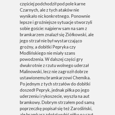
częściej podchodził pod pole karne
Czarnych, ale z tych ataków nie
wynikało nic konkretnego. Ponownie
lepsze i groźniejsze sytuacje stworzyli
sobie goście: najpierw sam na sam z
bramkarzem znalazł się Ziółkowski, ale
jego strzał nie był wystarczająco
groźny, a dobitki Pepryka czy
Modlińskiego nie miały szans
powodzenia. W dalszej części gry
dwukrotnie z rzutu wolnego uderzał
Malinowski, lecz nie zagroził dobrze
ustawionemu bramkarzowi Chemika.
Po jednym z tych strzałów do dobitki
doszedł Pepryk, jednak piłka po jego
uderzeniu i rykoszecie, wyszła na aut
bramkowy. Dobrym strzałem pod samą
poprzeczkę popisał się też Zarośliński,
ale bramkarz zdołał wybić piłkę na rzut