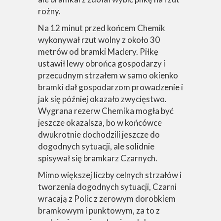
rożny.
Na 12 minut przed końcem Chemik
wykonywał rzut wolny z około 30
metrów od bramki Madery. Piłkę
ustawił lewy obrońca gospodarzy i
przecudnym strzałem w samo okienko
bramki dał gospodarzom prowadzenie i
jak się później okazało zwycięstwo.
Wygrana rezerw Chemika mogła być
jeszcze okazalsza, bo w końcówce
dwukrotnie dochodzili jeszcze do
dogodnych sytuacji, ale solidnie
spisywał się bramkarz Czarnych.
Mimo większej liczby celnych strzałów i
tworzenia dogodnych sytuacji, Czarni
wracają z Polic z zerowym dorobkiem
bramkowym i punktowym, za to z