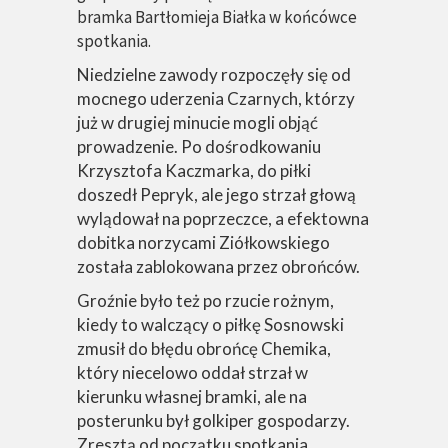
bramka Bartłomieja Białka w końcówce
spotkania.
Niedzielne zawody rozpoczęły się od
mocnego uderzenia Czarnych, którzy
już w drugiej minucie mogli objąć
prowadzenie. Po dośrodkowaniu
Krzysztofa Kaczmarka, do piłki
doszedł Pepryk, ale jego strzał głową
wylądował na poprzeczce, a efektowna
dobitka norzycami Ziółkowskiego
została zablokowana przez obrońców.
Groźnie było też po rzucie rożnym,
kiedy to walczący o piłkę Sosnowski
zmusił do błędu obrońcę Chemika,
który niecelowo oddał strzał w
kierunku własnej bramki, ale na
posterunku był golkiper gospodarzy.
Zresztą od początku spotkania