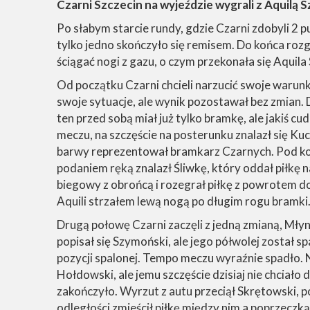
Czarni Szczecin na wyjeździe wygrali z Aquilą 
Po słabym starcie rundy, gdzie Czarni zdobyli 2 
tylko jedno skończyło się remisem. Do końca rozgr
ściągać nogi z gazu, o czym przekonała się Aquil
Od początku Czarni chcieli narzucić swoje warunk
swoje sytuacje, ale wynik pozostawał bez zmian. 
ten przed sobą miał już tylko bramkę, ale jakiś cud
meczu, na szczęście na posterunku znalazł się Ku
barwy reprezentował bramkarz Czarnych. Pod kon
podaniem ręką znalazł Śliwkę, który oddał piłkę 
biegowy z obrońcą i rozegrał piłkę z powrotem do
Aquili strzałem lewą nogą po długim rogu bramki. 
Drugą połowę Czarni zaczęli z jedną zmianą, Młyn
popisał się Szymoński, ale jego półwolej został sp
pozycji spalonej. Tempo meczu wyraźnie spadło. Na
Hołdowski, ale jemu szczęście dzisiaj nie chciało d
zakończyło. Wyrzut z autu przeciął Skrętowski, p
odległości zmieścił piłkę między nim a poprzeczk