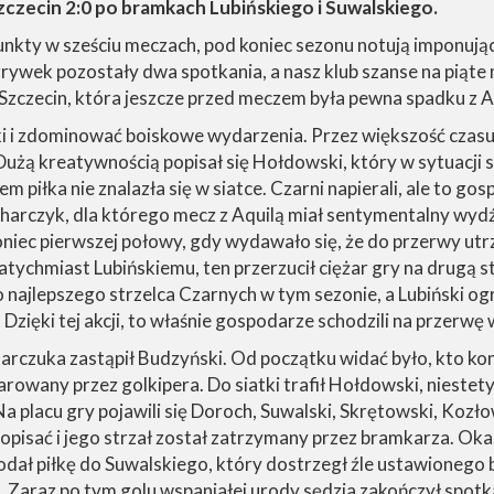
Szczecin 2:0 po bramkach Lubińskiego i Suwalskiego.
punkty w sześciu meczach, pod koniec sezonu notują imponując
ywek pozostały dwa spotkania, a nasz klub szanse na piąte mi
a Szczecin, która jeszcze przed meczem była pewna spadku z A
i i zdominować boiskowe wydarzenia. Przez większość czasu gr
Dużą kreatywnością popisał się Hołdowski, który w sytuacji 
em piłka nie znalazła się w siatce. Czarni napierali, ale to g
charczyk, dla którego mecz z Aquilą miał sentymentalny wydź
iec pierwszej połowy, gdy wydawało się, że do przerwy ut
natychmiast Lubińskiemu, ten przerzucił ciężar gry na drug
 najlepszego strzelca Czarnych w tym sezonie, a Lubiński og
Dzięki tej akcji, to właśnie gospodarze schodzili na przerwę
arczuka zastąpił Budzyński. Od początku widać było, kto ko
arowany przez golkipera. Do siatki trafił Hołdowski, niestety
 placu gry pojawili się Doroch, Suwalski, Skrętowski, Kozłow
opisać i jego strzał został zatrzymany przez bramkarza. Okazał
odał piłkę do Suwalskiego, który dostrzegł źle ustawionego 
ą. Zaraz po tym golu wspaniałej urody sędzia zakończył spotk