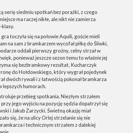
ą serię siedmiu spotkań bez porażki, z czego
ejsce ma raczej nikłe, ale nikt nie zamierza
-klasy.
a toczyła się na połowie Aquili, goście mieli
sam na sam z bramkarzem wycofał piłkę do Śliwki,
ospodarze oddali pierwszy groźny, celny strzał w
więk, ponieważ jeszcze sezon temu to właśnie jej
rzyma się bezbramkowy rezultat, Kucharczyk
ą stronę do Hołdowskiego, który wygrał pojedynek
rał dwóch rywali i z łatwością pokonał bramkarza
 w lepszych humorach.
ntroluje przebieg spotkania. Niezłym strzałem
 przy jego wyjściu na pozycję sędzia dopatrzył się
ski i Jakub Zarzycki. Świetną okazję miał
o się, że na ulicy Orlej strzelanie się nie
bramkarza i technicznym strzałem z dalekiej
anie.