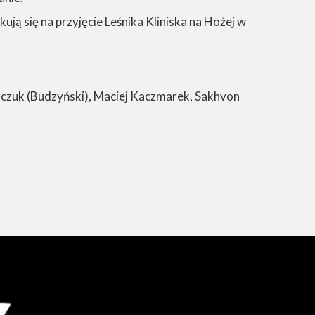
ują się na przyjęcie Leśnika Kliniska na Hożej w
rczuk (Budzyński), Maciej Kaczmarek, Sakhvon