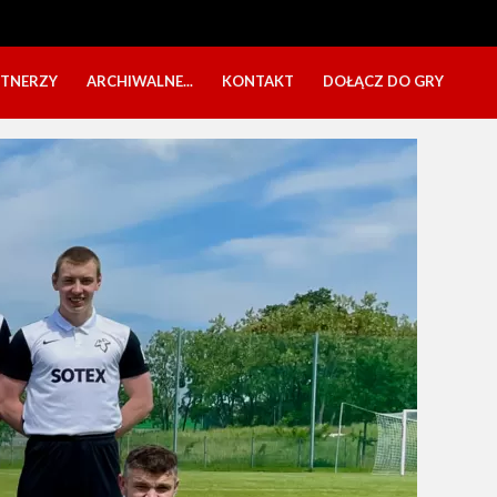
RTNERZY
ARCHIWALNE...
KONTAKT
DOŁĄCZ DO GRY
OBÓZ USTKA 2025
NABÓR DZIECI
EŁA
PÓŁKOLONIE 2025
NABÓR SENIORÓW
SBO 2023
CZARNI W MEDIACH
KADRA 2006
FESTYN CHARYTATYWNY
CZAS NA DZIEWCZYNY
OBÓZ W ZATONIU 2020