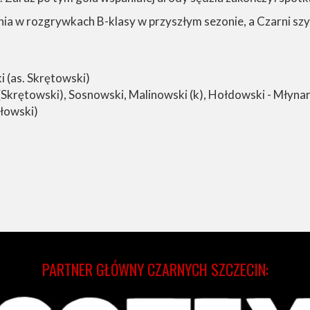
nia w rozgrywkach B-klasy w przyszłym sezonie, a Czarni szyk
ki (as. Skrętowski)
(Skrętowski), Sosnowski, Malinowski (k), Hołdowski - Młyna
złowski)
PARTNER GŁÓWNY CZARNYCH SZCZECIN: