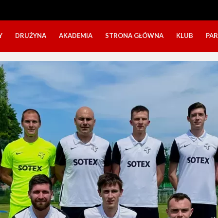
Y
DRUŻYNA
AKADEMIA
STRONA GŁÓWNA
KLUB
PA
SZTAB TRENERSKI
KATEGORIE WIEKOWE
O NAS
DOŁĄCZ DO GRY
NABÓR DZIECI
NASZE DZI
SZTAB TRENERSKI
OPINIE RODZICÓW O OBOZACH