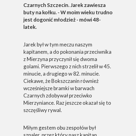
Czarnych Szczecin. Jarek zawiesza
buty na kołku. - W moim wieku trudno
jest dogonić młodzież - mówi 48-
latek.
Jarek był w tym meczu naszym
kapitanem, a do pokonania przeciwnika
z Mierzyna przyczynił się dwoma
golami. Pierwszego z nich strzelił w 45.
minucie, a drugiego w 82. minucie.
Ciekawe, że Bokszczanin również
wcześniejsze bramki w barwach
Czarnych zdobywał przeciwko
Mierzyniance. Raz jeszcze okazał się to
szczęśliwy rywal.
Miłym gestem obu zespołów był
szpaler, przez który nasz kapitan