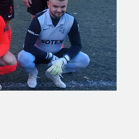
OBÓZ W KALISZU 2020
FOTORELACJE
VIDEO
OFERTA LATO 2020
ARCHIWUM OBOZÓW
WYNIKI