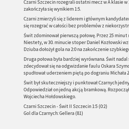
Czarni Szczecin rozegrali ostatni mecz w A klasie
zakończyła się wynikiem 1:5.
Czarni zmierzyli się z liderem i głównym kandydat
się rozegrać w całości bez problemów z niekorzyst
Świt zdominował pierwszą połowę. Przez 25 minut n
Niestety, w 30. minucie stoper Daniel Kozłowski wz
Dziuba dołożył gola na 2:0 na zakończenie szybkie
Druga połowa była bardziej wyrównana. Świt nadal s
zdecydował się na odgwizdanie faulu Oskara Szymoń
spudłował uderzeniem piętą po dograniu Michała Z
Świt był skuteczniejszy i punktował Czarnych jedn
Odpowiedział on jedną akcją bramkową. Rozpoczął j
Wojciecha Hołdowskiego.
Czarni Szczecin - Świt II Szczecin 1:5 (0:2)
Gol dla Czarnych: Gellera (81)