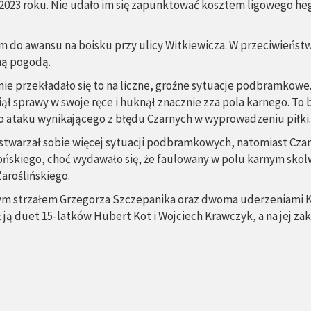
 w 2023 roku. Nie udało im się zapunktować kosztem ligowego h
em do awansu na boisku przy ulicy Witkiewicza. W przeciwieńs
ną pogodą.
ie przekładało się to na liczne, groźne sytuacje podbramkowe. 
iął sprawy w swoje ręce i huknął znacznie zza pola karnego. To
go ataku wynikającego z błędu Czarnych w wyprowadzeniu piłki.
twarzał sobie więcej sytuacji podbramkowych, natomiast Czarni
skiego, choć wydawało się, że faulowany w polu karnym skolwin
aroślińskiego.
ym strzałem Grzegorza Szczepanika oraz dwoma uderzeniami Krz
ą duet 15-latków Hubert Kot i Wojciech Krawczyk, a na jej za