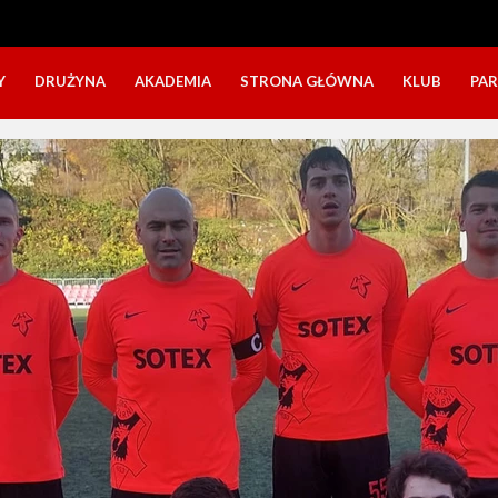
Y
DRUŻYNA
AKADEMIA
STRONA GŁÓWNA
KLUB
PA
SZTAB TRENERSKI
KATEGORIE WIEKOWE
O NAS
DOŁĄCZ DO GRY
NABÓR DZIECI
NASZE DZI
SZTAB TRENERSKI
OPINIE RODZICÓW O OBOZACH