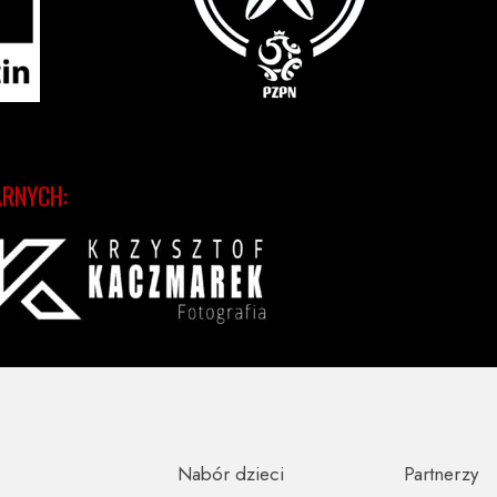
ARNYCH:
Nabór dzieci
Partnerzy