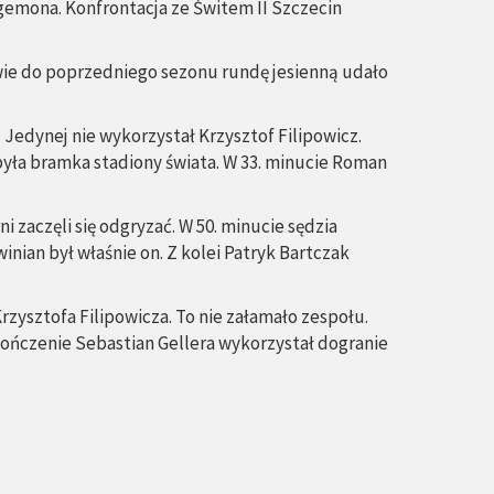
egemona. Konfrontacja ze Świtem II Szczecin
twie do poprzedniego sezonu rundę jesienną udało
Jedynej nie wykorzystał Krzysztof Filipowicz.
 była bramka stadiony świata. W 33. minucie Roman
 zaczęli się odgryzać. W 50. minucie sędzia
ian był właśnie on. Z kolei Patryk Bartczak
ysztofa Filipowicza. To nie załamało zespołu.
kończenie Sebastian Gellera wykorzystał dogranie